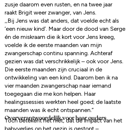
zusje daarom even rusten, en na twee jaar
raakt Brigit weer zwanger, van Jens.
,,Bij Jens was dat anders, dat voelde echt als
‘een nieuw kind’. Maar door de dood van Serge
én de miskraam die ik kort voor Jens kreeg,
voelde ik de eerste maanden van mijn
zwangerschap continu spanning. Achteraf
gezien was dat verschrikkelijk – ook voor Jens.
Die eerste maanden zijn cruciaal in de
ontwikkeling van een kind. Daarom ben ik na
vier maanden zwangerschap naar iemand
toegegaan die me kon helpen. Haar
healingssessies werkten heel goed; de laatste
maanden was ik echt ontspannen.”
Oververantwoordelijk voor haar ouders
Toch betekent het niet, dat de impact van het
babyverlies op het gezin is gestopt –