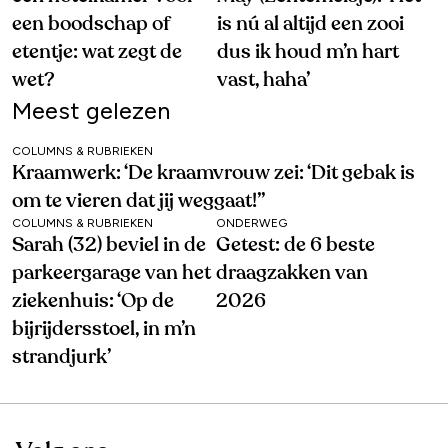
een boodschap of
is nú al altijd een zooi
etentje: wat zegt de
dus ik houd m’n hart
wet?
vast, haha’
Meest gelezen
COLUMNS & RUBRIEKEN
Kraamwerk: ‘De kraamvrouw zei: ‘Dit gebak is
om te vieren dat jij weggaat!’’
COLUMNS & RUBRIEKEN
ONDERWEG
Sarah (32) beviel in de
Getest: de 6 beste
parkeergarage van het
draagzakken van
ziekenhuis: ‘Op de
2026
bijrijdersstoel, in m’n
strandjurk’