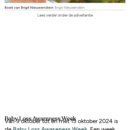
Boek van Brigit Nieuwenstein
Brigit Nieuwenstein
Lees verder onder de advertentie
Baby Loss Awareness Week
Van 9 oktober tot en met 15 oktober 2024 is
de
Baby Loss Awareness Week
. Een week