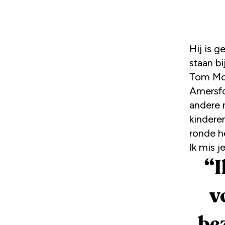
Hij is gek op hardlopen. Én hij vindt het superbelangrijk om stil te
staan bi
Tom Moe
Amersfo
andere 
kinderen
ronde h
Ik mis j
“
I
v
be