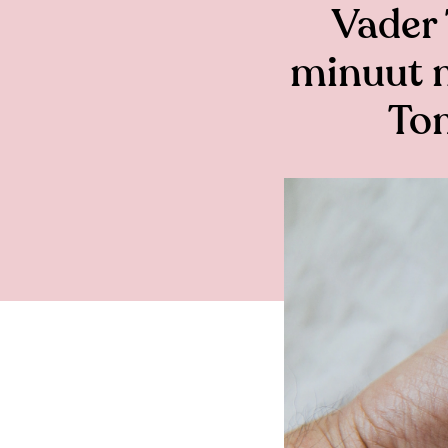
Vader 
minuut n
Tom