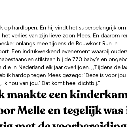
j het verlies van zijn lieve zoon Mees. En daarom r
sker onlangs mee tijdens de Rouwkost Run in
ort. Een indrukwekkend evenement waarbij ouder
nabestaanden stilstaan bij de 770 baby’s en ongeb
 die in Nederland elk jaar overlijden. ,,Tijdens de la
eb ik hardop tegen Mees gezegd: ‘Deze is voor jou 
e, ik hou van jou.’ Dat komt heel dichtbij.”
k maakte een kinderka
oor Melle en tegelijk was 
zig met de voorbereiding