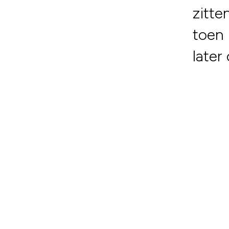
zitte
toen 
later