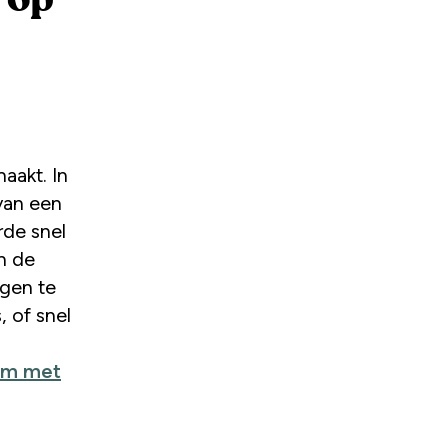
aakt. In
 van een
rde snel
n de
egen te
, of snel
 om met