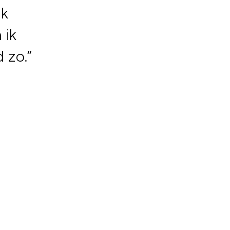
ik
 ik
 zo.”