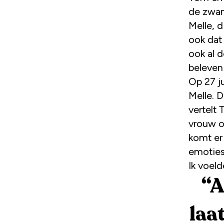
de zwan
Melle, d
ook dat
ook al d
beleven 
Op 27 j
Melle. 
vertelt 
vrouw o
komt er
emoties
Ik voelde
“
A
laa