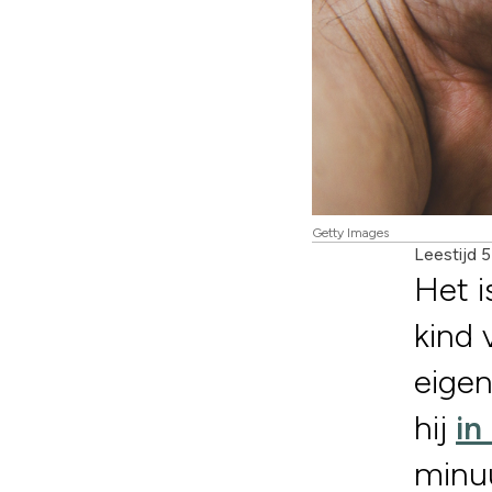
Getty Images
Leestijd 
Het i
kind 
eigen
hij
in
minuu