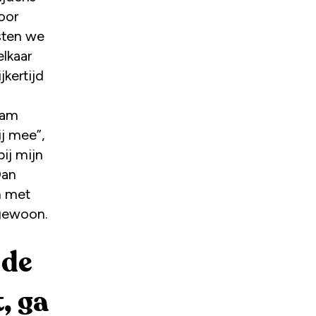
oor
isten we
lkaar
jkertijd
wam
ij mee”,
bij mijn
Dan
n met
 gewoon.
 de
, ga