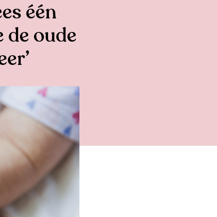
ees één
e de oude
eer’