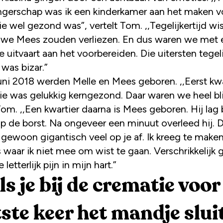
gerschap was ik een kinderkamer aan het maken v
ie wel gezond was”, vertelt Tom. ,,Tegelijkertijd w
 we Mees zouden verliezen. En dus waren we met e
e uitvaart aan het voorbereiden. Die uitersten tegeli
was bizar.”
uni 2018 werden Melle en Mees geboren. ,,Eerst k
Die was gelukkig kerngezond. Daar waren we heel bl
Tom. ,,Een kwartier daarna is Mees geboren. Hij lag 
p de borst. Na ongeveer een minuut overleed hij. 
 gewoon gigantisch veel op je af. Ik kreeg te make
 waar ik niet mee om wist te gaan. Verschrikkelijk
 letterlijk pijn in mijn hart.”
ls je bij de crematie voor
tste keer het mandje sluit