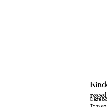
Kind
rege
Deze bo
Tom en 