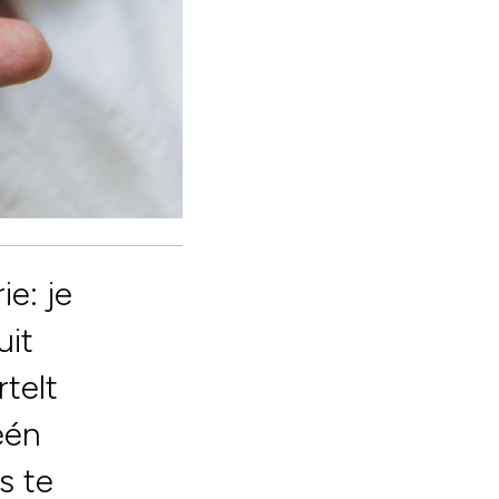
e: je
uit
rtelt
één
s te