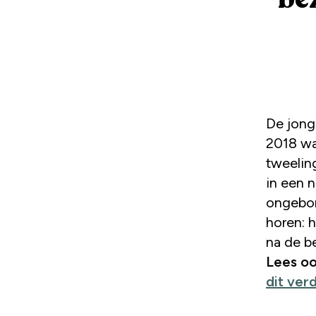
De jong
2018 war
tweelin
in een 
ongebor
horen: h
na de be
Lees o
dit ver