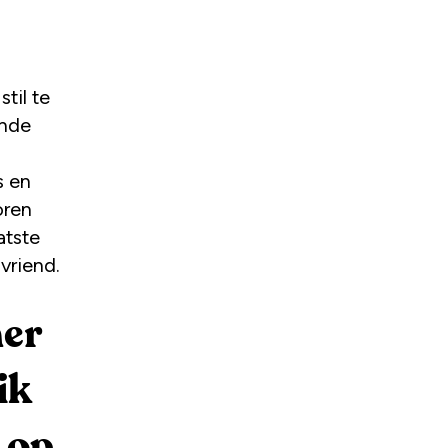
ende
s en
oren
atste
vriend.
mer
ik
 op