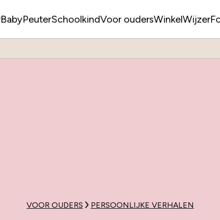
r
Baby
Peuter
Schoolkind
Voor ouders
WinkelWijzer
F
VOOR OUDERS
PERSOONLIJKE VERHALEN