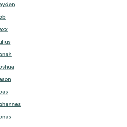
ayden
ob
axx
ulius
onah
oshua
ason
oas
ohannes
onas