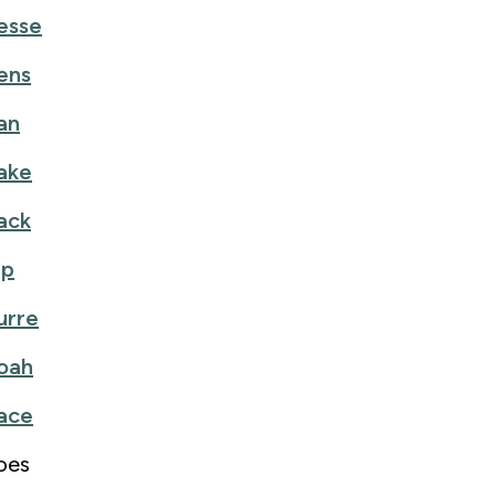
esse
ens
an
ake
ack
ip
urre
oah
ace
oes