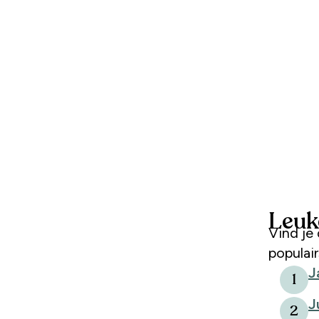
Leuke
Vind je de J ook een mooie letter? Laat je inspireren door de
populai
J
1
J
2