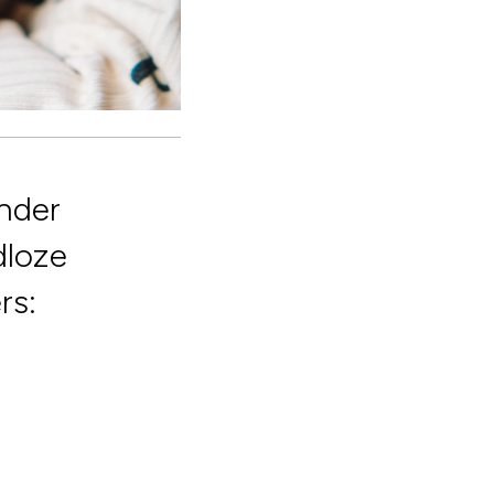
onder
dloze
rs: