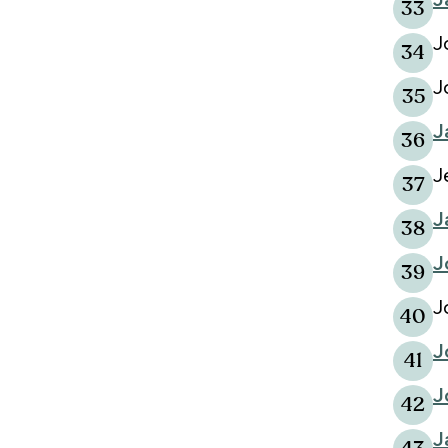
33
J
34
J
35
J
36
J
37
J
38
J
39
J
40
J
41
J
42
J