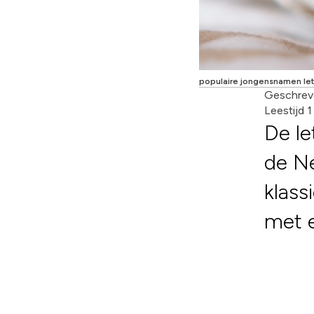
populaire jongensnamen lett
Geschrev
Leestijd 
De le
de Ne
klass
met ee