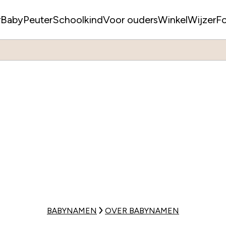
r
Baby
Peuter
Schoolkind
Voor ouders
WinkelWijzer
F
BABYNAMEN
OVER BABYNAMEN