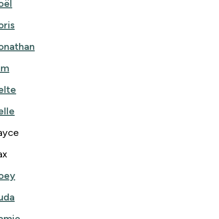
oël
oris
onathan
im
elte
elle
ayce
ax
oey
uda
amie