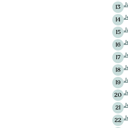
J
13
J
14
J
15
J
16
J
17
J
18
J
19
J
20
J
21
J
22