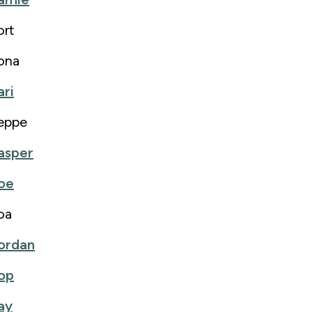
ort
ona
ari
eppe
asper
oe
oa
ordan
op
ay