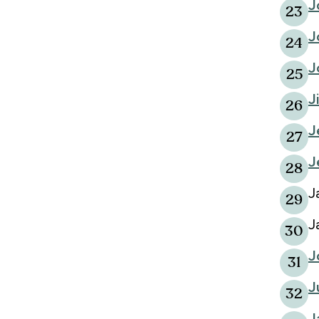
J
23
J
24
J
25
J
26
J
27
J
28
J
29
J
30
J
31
J
32
J