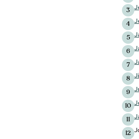
J
3
J
4
J
5
J
6
J
7
J
8
J
9
J
10
J
11
J
12