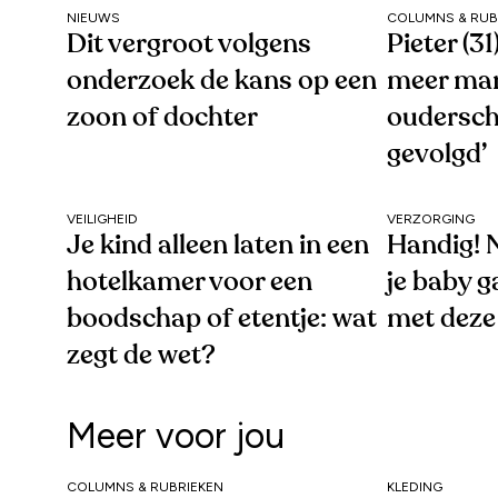
NIEUWS
COLUMNS & RUB
Dit vergroot volgens
Pieter (3
onderzoek de kans op een
meer ma
zoon of dochter
oudersc
gevolgd’
VEILIGHEID
VERZORGING
Je kind alleen laten in een
Handig! N
hotelkamer voor een
je baby g
boodschap of etentje: wat
met deze
zegt de wet?
Meer voor jou
COLUMNS & RUBRIEKEN
KLEDING