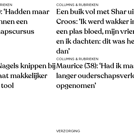
RIEKEN
COLUMNS & RUBRIEKEN
1): ‘Hadden maar
Een buik vol met Shar ui
nnen een
Croos: ‘Ik werd wakker i
hapscursus
een plas bloed, mijn vri
en ik dachten: dit was h
dan’
COLUMNS & RUBRIEKEN
agels knippen bij
Maurice (38): ‘Had ik ma
aat makkelijker
langer ouderschapsverl
 tool
opgenomen’
VERZORGING