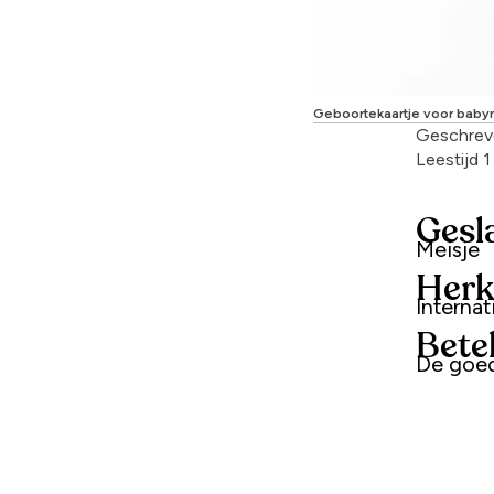
Geboortekaartje voor bab
Geschrev
Leestijd 
Gesl
Meisje
Herk
Interna
Bete
De goed