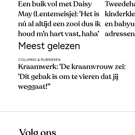
Een buik vol met Daisy
Tweedeh
May (Lentemeisje): ‘Het is
kinderkle
nú al altijd een zooi dus ik
en babyui
houd m’n hart vast, haha’
adressen 
Meest gelezen
COLUMNS & RUBRIEKEN
Kraamwerk: ‘De kraamvrouw zei:
‘Dit gebak is om te vieren dat jij
weggaat!’’
Volg ons