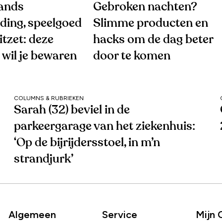
ands
Gebroken nachten?
ding, speelgoed
Slimme producten en
tzet: deze
hacks om de dag beter
wil je bewaren
door te komen
COLUMNS & RUBRIEKEN
Sarah (32) beviel in de
parkeergarage van het ziekenhuis:
‘Op de bijrijdersstoel, in m’n
strandjurk’
Algemeen
Service
Mijn