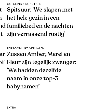
COLUMNS & RUBRIEKEN
t
Spitsuur: ‘We slapen met
n
het hele gezin in een
end
familiebed en de nachten
et
zijn verrassend rustig’
PERSOONLIJKE VERHALEN
ar
Zussen Amber, Merel en
of
Fleur zijn tegelijk zwanger:
‘We hadden dezelfde
naam in onze top-3
babynamen’
EXTRA