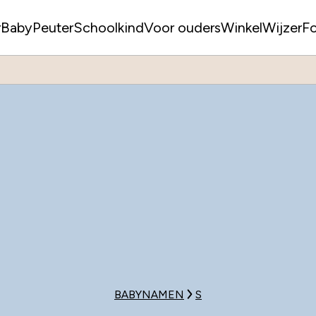
r
Baby
Peuter
Schoolkind
Voor ouders
WinkelWijzer
F
BABYNAMEN
S