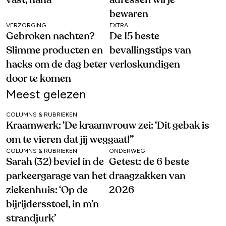
bewaren
VERZORGING
EXTRA
Gebroken nachten?
De 15 beste
Slimme producten en
bevallingstips van
hacks om de dag beter
verloskundigen
door te komen
Meest gelezen
COLUMNS & RUBRIEKEN
Kraamwerk: ‘De kraamvrouw zei: ‘Dit gebak is
om te vieren dat jij weggaat!’’
COLUMNS & RUBRIEKEN
ONDERWEG
Sarah (32) beviel in de
Getest: de 6 beste
parkeergarage van het
draagzakken van
ziekenhuis: ‘Op de
2026
bijrijdersstoel, in m’n
strandjurk’