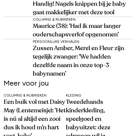
Handig! Nagels knippen bij je baby
gaat makkelijker met deze tool
COLUMNS & RUBRIEKEN
Maurice (38): ‘Had ik maar langer
ouderschapsverlof opgenomen’
PERSOONLIJKE VERHALEN
Zussen Amber, Merel en Fleur zijn
tegelijk zwanger: ‘We hadden
dezelfde naam in onze top-3
babynamen’
Meer voor jou
COLUMNS & RUBRIEKEN
KLEDING
Een buik vol met Daisy
Tweedehands
May (Lentemeisje): ‘Het
kinderkleding,
is nú al altijd een zooi
speelgoed en
dus ik houd m’n hart
babyuitzet: deze
vast, haha’
adressen wil je