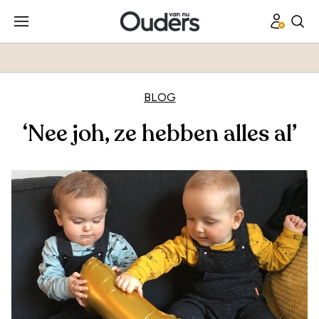
BLOG
‘Nee joh, ze hebben alles al’