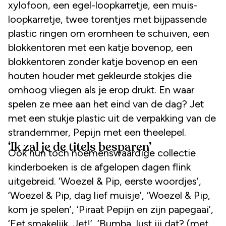
xylofoon, een egel-loopkarretje, een muis-
loopkarretje, twee torentjes met bijpassende
plastic ringen om eromheen te schuiven, een
blokkentoren met een katje bovenop, een
blokkentoren zonder katje bovenop en een
houten houder met gekleurde stokjes die
omhoog vliegen als je erop drukt. En waar
spelen ze mee aan het eind van de dag? Jet
met een stukje plastic uit de verpakking van de
strandemmer, Pepijn met een theelepel.
‘Ik zal je de titels besparen’
Ook hun toch noemenswaardige collectie
kinderboeken is de afgelopen dagen flink
uitgebreid. ‘Woezel & Pip, eerste woordjes’,
‘Woezel & Pip, dag lief muisje’, ‘Woezel & Pip,
kom je spelen’, ‘Piraat Pepijn en zijn papegaai’,
‘Eet smakelijk, Jet!’, ‘Bumba, lust jij dat? (met