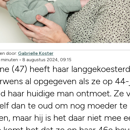
en door:
Gabrielle Koster
3 minuten
•
8 augustus 2024, 09:15
e (47) heeft haar langgekoester
rwens al opgegeven als ze op 44-j
ijd haar huidige man ontmoet. Ze v
elf dan te oud om nog moeder te
n, maar hij is het daar niet mee e
 komt het dat ze op haar 46e bev