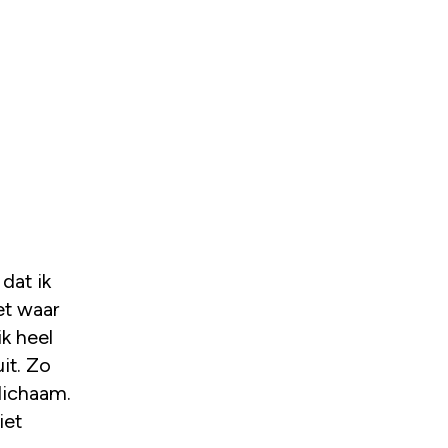
dat ik
et waar
ik heel
uit. Zo
 lichaam.
iet