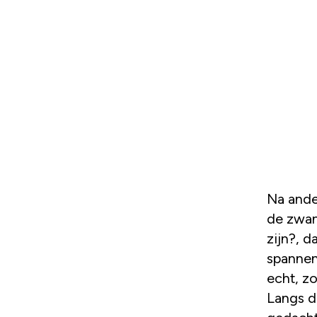
Na ande
de zwan
zijn?, d
spannend
echt, zo
Langs de