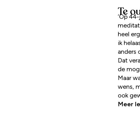
Te o
‘Op 44-jarige leeftijd ontmoet ik mijn huidige man bij een
meditati
heel er
ik hela
anders 
Dat vera
de mogel
Maar wa
wens, ma
ook gew
Meer l