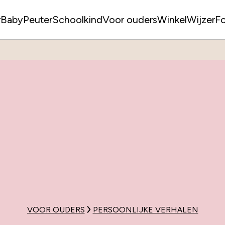
r
Baby
Peuter
Schoolkind
Voor ouders
WinkelWijzer
F
VOOR OUDERS
PERSOONLIJKE VERHALEN