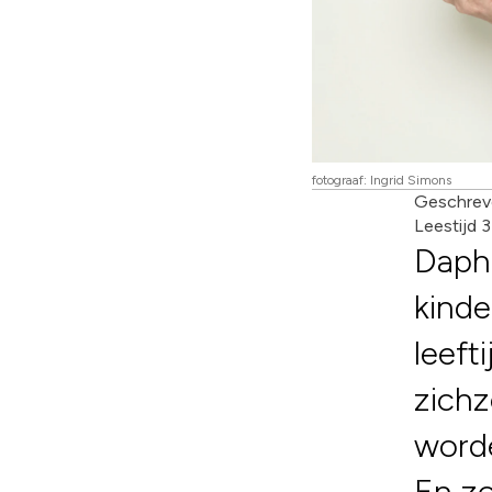
fotograaf: Ingrid Simons
Geschrev
Leestijd 
Daphn
kinde
leeft
zichz
worde
En zo