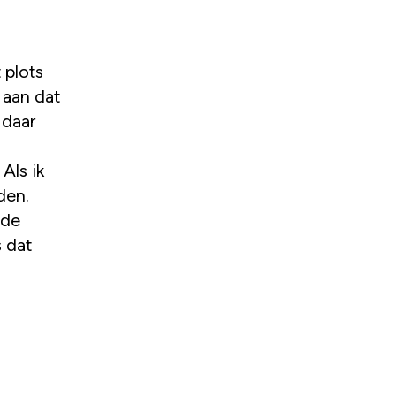
 plots
 aan dat
 daar
 Als ik
den.
 de
s dat