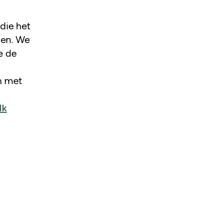
 die het
den. We
e de
m met
Ik