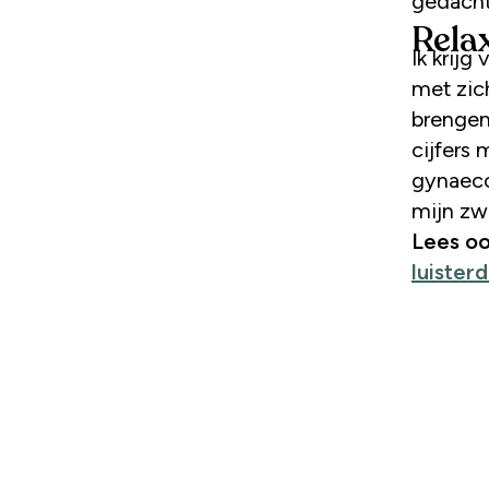
gedacht
Rela
Ik krijg
met zic
brengen 
cijfers 
gynaeco
mijn zw
Lees oo
luisterd