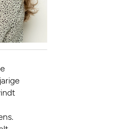
de
arige
indt
ens.
alt