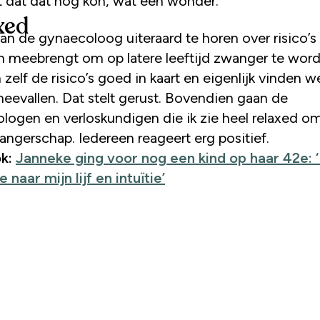
 dat dat nog kon, wat een wonder.
xed
 van de gynaecoloog uiteraard te horen over risico’s
h meebrengt om op latere leeftijd zwanger te wor
zelf de risico’s goed in kaart en eigenlijk vinden w
meevallen. Dat stelt gerust. Bovendien gaan de
logen en verloskundigen die ik zie heel relaxed o
angerschap. Iedereen reageert erg positief.
k:
Janneke ging voor nog een kind op haar 42e: ‘
e naar mijn lijf en intuïtie’