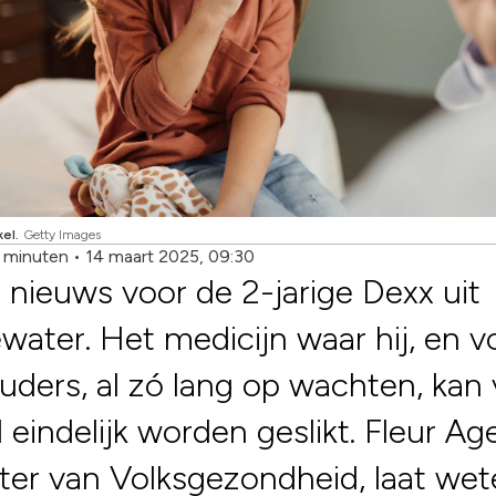
kel.
Getty Images
2 minuten
•
14 maart 2025, 09:30
nieuws voor de 2-jarige Dexx uit
ater. Het medicijn waar hij, en v
ouders, al zó lang op wachten, kan
il eindelijk worden geslikt. Fleur A
ter van Volksgezondheid, laat we