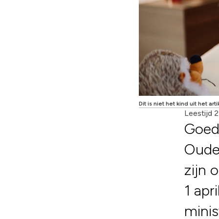
Dit is niet het kind uit het arti
Leestijd 
Goed 
Oudew
zijn 
1 apr
minis