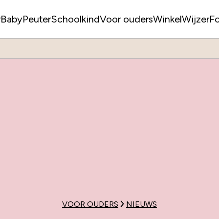
r
Baby
Peuter
Schoolkind
Voor ouders
WinkelWijzer
F
VOOR OUDERS
NIEUWS