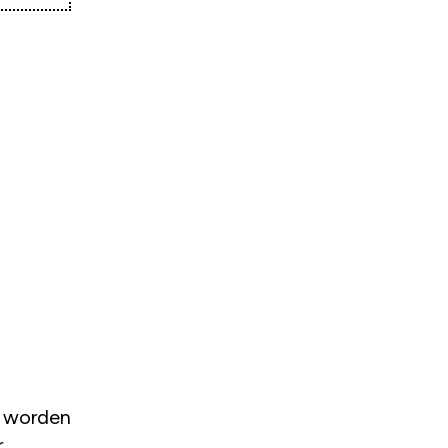
d worden
r