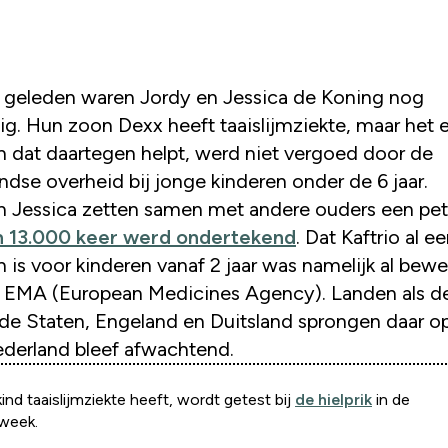
g. Hun zoon Dexx heeft taaislijmziekte, maar het 
n dat daartegen helpt, werd niet vergoed door de
ndse overheid bij jonge kinderen onder de 6 jaar.
n Jessica zetten samen met andere ouders een pet
m 13.000 keer werd ondertekend
. Dat Kaftrio al ee
n is voor kinderen vanaf 2 jaar was namelijk al bew
 EMA (European Medicines Agency). Landen als d
de Staten, Engeland en Duitsland sprongen daar op
derland bleef afwachtend.
kind taaislijmziekte heeft, wordt getest bij
de hielprik
in de
week.