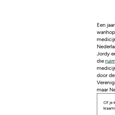
Een jaar geleden waren Jordy en Jessica de Koning nog
wanhopi
medicij
Nederla
Jordy e
die
rui
medicij
door de
Verenig
maar Ne
Of je 
kraam