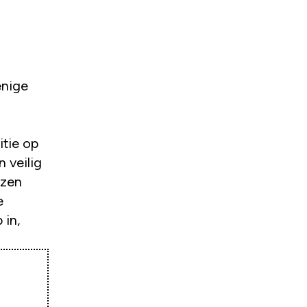
enige
itie op
n veilig
ezen
e
 in,