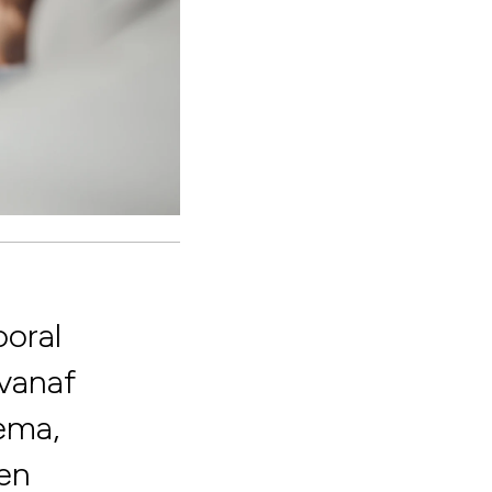
ooral
 vanaf
gema,
ten