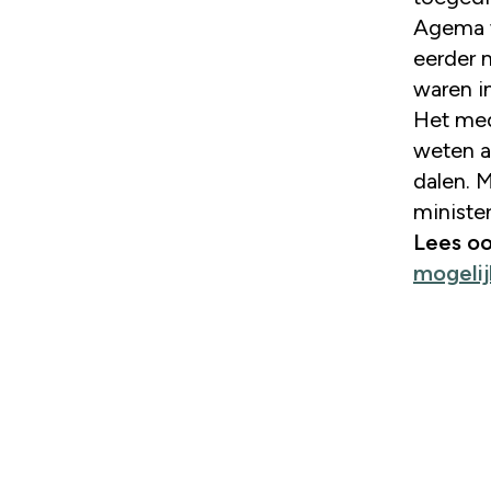
Agema w
eerder 
waren in
Het medi
weten a
dalen. M
minister
Lees o
mogelij