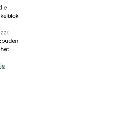
die
kelblok
aar,
 zouden
 het
je