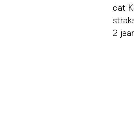
dat Ka
strak
2 jaa