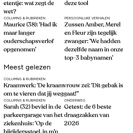
etentje: wat zegt de
deze tool
wet?
COLUMNS & RUBRIEKEN
PERSOONLIJKE VERHALEN
Maurice (38): ‘Had ik
Zussen Amber, Merel
maar langer
en Fleur zijn tegelijk
ouderschapsverlof
zwanger: ‘We hadden
opgenomen’
dezelfde naam in onze
top-3 babynamen’
Meest gelezen
COLUMNS & RUBRIEKEN
Kraamwerk: ‘De kraamvrouw zei: ‘Dit gebak is
om te vieren dat jij weggaat!’’
COLUMNS & RUBRIEKEN
ONDERWEG
Sarah (32) beviel in de
Getest: de 6 beste
parkeergarage van het
draagzakken van
ziekenhuis: ‘Op de
2026
bijrijdersstoel, in m’n