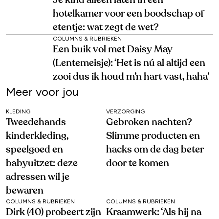
Je kind alleen laten in een
hotelkamer voor een boodschap of
etentje: wat zegt de wet?
COLUMNS & RUBRIEKEN
Een buik vol met Daisy May
(Lentemeisje): ‘Het is nú al altijd een
zooi dus ik houd m’n hart vast, haha’
Meer voor jou
KLEDING
VERZORGING
Tweedehands
Gebroken nachten?
kinderkleding,
Slimme producten en
speelgoed en
hacks om de dag beter
babyuitzet: deze
door te komen
adressen wil je
bewaren
COLUMNS & RUBRIEKEN
COLUMNS & RUBRIEKEN
Dirk (40) probeert zijn
Kraamwerk: ‘Als hij na