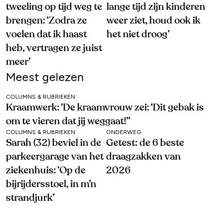
tweeling op tijd weg te
lange tijd zijn kinderen
brengen: ‘Zodra ze
weer ziet, houd ook ik
voelen dat ik haast
het niet droog’
heb, vertragen ze juist
meer’
Meest gelezen
COLUMNS & RUBRIEKEN
Kraamwerk: ‘De kraamvrouw zei: ‘Dit gebak is
om te vieren dat jij weggaat!’’
COLUMNS & RUBRIEKEN
ONDERWEG
Sarah (32) beviel in de
Getest: de 6 beste
parkeergarage van het
draagzakken van
ziekenhuis: ‘Op de
2026
bijrijdersstoel, in m’n
strandjurk’