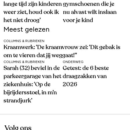
lange tijd zijn kinderen
gymschoenen die je
weer ziet, houd ook ik
nu alvast wilt inslaan
het niet droog’
voor je kind
Meest gelezen
COLUMNS & RUBRIEKEN
Kraamwerk: ‘De kraamvrouw zei: ‘Dit gebak is
om te vieren dat jij weggaat!’’
COLUMNS & RUBRIEKEN
ONDERWEG
Sarah (32) beviel in de
Getest: de 6 beste
parkeergarage van het
draagzakken van
ziekenhuis: ‘Op de
2026
bijrijdersstoel, in m’n
strandjurk’
Volg ons