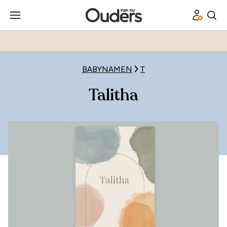
BABYNAMEN
T
Talitha