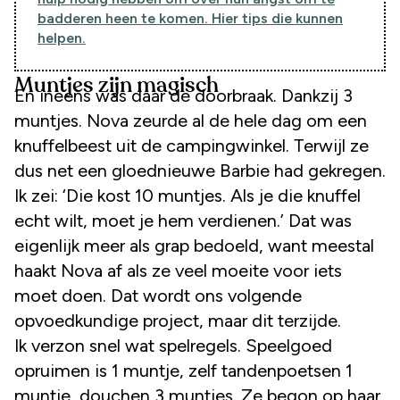
badderen heen te komen. Hier tips die kunnen
helpen.
Muntjes zijn magisch
En ineens was daar de doorbraak. Dankzij 3
muntjes. Nova zeurde al de hele dag om een
knuffelbeest uit de campingwinkel. Terwijl ze
dus net een gloednieuwe Barbie had gekregen.
Ik zei: ‘Die kost 10 muntjes. Als je die knuffel
echt wilt, moet je hem verdienen.’ Dat was
eigenlijk meer als grap bedoeld, want meestal
haakt Nova af als ze veel moeite voor iets
moet doen. Dat wordt ons volgende
opvoedkundige project, maar dit terzijde.
Ik verzon snel wat spelregels. Speelgoed
opruimen is 1 muntje, zelf tandenpoetsen 1
muntje, douchen 3 muntjes. Ze begon op haar