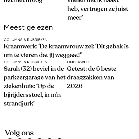
het niet droog’
voelen dat ik haast
heb, vertragen ze juist
meer’
Meest gelezen
COLUMNS & RUBRIEKEN
Kraamwerk: ‘De kraamvrouw zei: ‘Dit gebak is
om te vieren dat jij weggaat!’’
COLUMNS & RUBRIEKEN
ONDERWEG
Sarah (32) beviel in de
Getest: de 6 beste
parkeergarage van het
draagzakken van
ziekenhuis: ‘Op de
2026
bijrijdersstoel, in m’n
strandjurk’
Volg ons