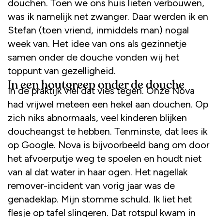
douchen. Toen we ons huis lieten verbouwen,
was ik namelijk net zwanger. Daar werden ik en
Stefan (toen vriend, inmiddels man) nogal
week van. Het idee van ons als gezinnetje
samen onder de douche vonden wij het
toppunt van gezelligheid.
In een houtgreep onder de douche
In de praktijk viel dat vies tegen. Onze Nova
had vrijwel meteen een hekel aan douchen. Op
zich niks abnormaals, veel kinderen blijken
doucheangst te hebben. Tenminste, dat lees ik
op Google. Nova is bijvoorbeeld bang om door
het afvoerputje weg te spoelen en houdt niet
van al dat water in haar ogen. Het nagellak
remover-incident van vorig jaar was de
genadeklap. Mijn stomme schuld. Ik liet het
flesje op tafel slingeren. Dat rotspul kwam in