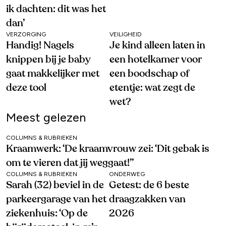
ik dachten: dit was het
dan’
VERZORGING
VEILIGHEID
Handig! Nagels
Je kind alleen laten in
knippen bij je baby
een hotelkamer voor
gaat makkelijker met
een boodschap of
deze tool
etentje: wat zegt de
wet?
Meest gelezen
COLUMNS & RUBRIEKEN
Kraamwerk: ‘De kraamvrouw zei: ‘Dit gebak is
om te vieren dat jij weggaat!’’
COLUMNS & RUBRIEKEN
ONDERWEG
Sarah (32) beviel in de
Getest: de 6 beste
parkeergarage van het
draagzakken van
ziekenhuis: ‘Op de
2026