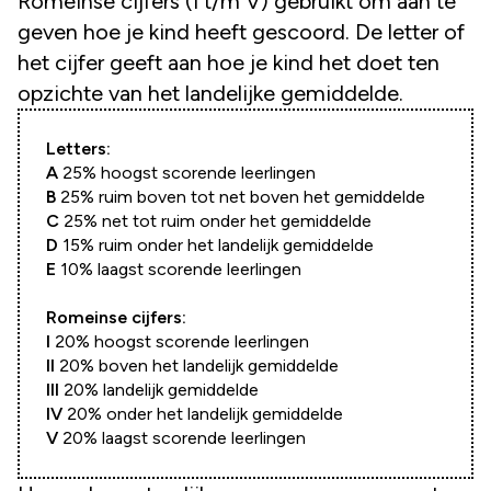
Romeinse cijfers (I t/m V) gebruikt om aan te
geven hoe je kind heeft gescoord. De letter of
het cijfer geeft aan hoe je kind het doet ten
opzichte van het landelijke gemiddelde.
Letters:
A
25% hoogst scorende leerlingen
B
25% ruim boven tot net boven het gemiddelde
C
25% net tot ruim onder het gemiddelde
D
15% ruim onder het landelijk gemiddelde
E
10% laagst scorende leerlingen
Romeinse cijfers:
I
20% hoogst scorende leerlingen
II
20% boven het landelijk gemiddelde
III
20% landelijk gemiddelde
IV
20% onder het landelijk gemiddelde
V
20% laagst scorende leerlingen