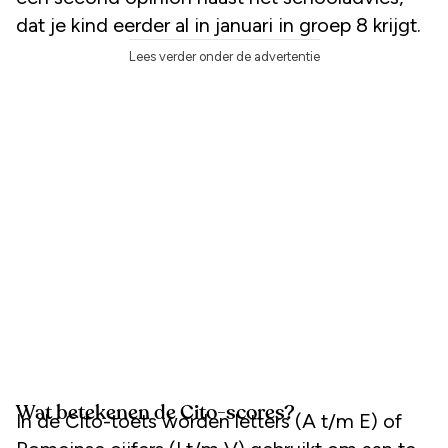
dat je kind eerder al in januari in groep 8 krijgt.
Lees verder onder de advertentie
Wat betekenen de Cito-scores?
In de Cito-toets worden letters (A t/m E) of