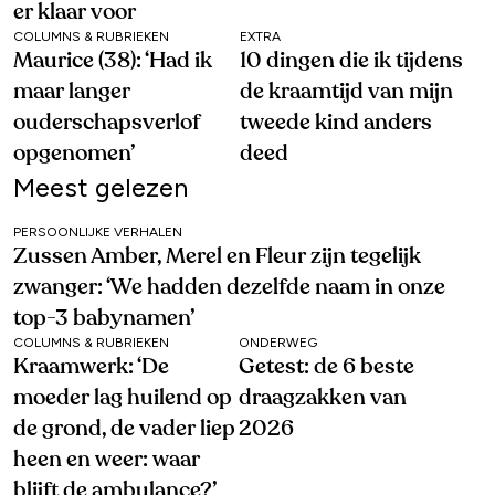
er klaar voor
COLUMNS & RUBRIEKEN
EXTRA
Maurice (38): ‘Had ik
10 dingen die ik tijdens
maar langer
de kraamtijd van mijn
ouderschapsverlof
tweede kind anders
opgenomen’
deed
Meest gelezen
PERSOONLIJKE VERHALEN
Zussen Amber, Merel en Fleur zijn tegelijk
zwanger: ‘We hadden dezelfde naam in onze
top-3 babynamen’
COLUMNS & RUBRIEKEN
ONDERWEG
Kraamwerk: ‘De
Getest: de 6 beste
moeder lag huilend op
draagzakken van
de grond, de vader liep
2026
heen en weer: waar
blijft de ambulance?’