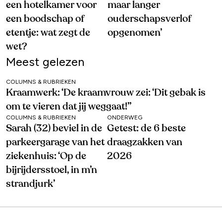
een hotelkamer voor
maar langer
een boodschap of
ouderschapsverlof
etentje: wat zegt de
opgenomen’
wet?
Meest gelezen
COLUMNS & RUBRIEKEN
Kraamwerk: ‘De kraamvrouw zei: ‘Dit gebak is
om te vieren dat jij weggaat!’’
COLUMNS & RUBRIEKEN
ONDERWEG
Sarah (32) beviel in de
Getest: de 6 beste
parkeergarage van het
draagzakken van
ziekenhuis: ‘Op de
2026
bijrijdersstoel, in m’n
strandjurk’