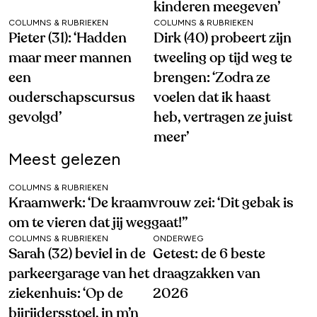
kinderen meegeven’
COLUMNS & RUBRIEKEN
COLUMNS & RUBRIEKEN
Pieter (31): ‘Hadden
Dirk (40) probeert zijn
maar meer mannen
tweeling op tijd weg te
een
brengen: ‘Zodra ze
ouderschapscursus
voelen dat ik haast
gevolgd’
heb, vertragen ze juist
meer’
Meest gelezen
COLUMNS & RUBRIEKEN
Kraamwerk: ‘De kraamvrouw zei: ‘Dit gebak is
om te vieren dat jij weggaat!’’
COLUMNS & RUBRIEKEN
ONDERWEG
Sarah (32) beviel in de
Getest: de 6 beste
parkeergarage van het
draagzakken van
ziekenhuis: ‘Op de
2026
bijrijdersstoel, in m’n