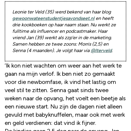
Leonie ter Veld (35) werd bekend van haar blog
gewoonwateenstudentjesavondseet.nl
en heeft
drie kookboeken op haar naam staan. Nu werkt ze
fulltime als influencer en podcastmaker. Haar
vriend Jan (39) werkt als zzp’er in de marketing.
Samen hebben ze twee zoons: Morris (2,5) en
Senna (4 maanden). Je volgt haar via
@lterveld
.
‘Ik kon niet wachten om weer aan het werk te
gaan na mijn verlof. Ik ben niet zo gemaakt
voor die newbornfase, ik vind het lastig om
veel stil te zitten. Senna gaat sinds twee
weken naar de opvang, het voelt een beetje als
een nieuwe start. Nu zijn de dagen niet alleen
gevuld met babyknuffelen, maar ook met werk
en geld verdienen: dat vind ik fijner.
De kindjes gaan 2,5 dag naar de opvang. Jan