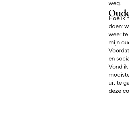
weg.
Oude
Hoe ik 
doen: w
weer te
mijn ou
Voordat
en soci
Vond ik
mooiste
uit te 
deze cor