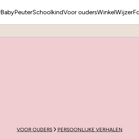
r
Baby
Peuter
Schoolkind
Voor ouders
WinkelWijzer
F
VOOR OUDERS
PERSOONLIJKE VERHALEN