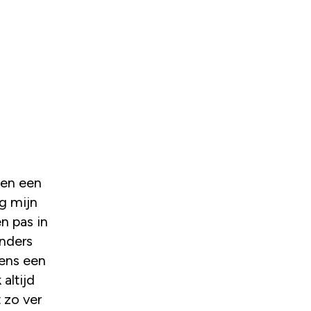
 en een
g mijn
n pas in
anders
eens een
altijd
 zo ver