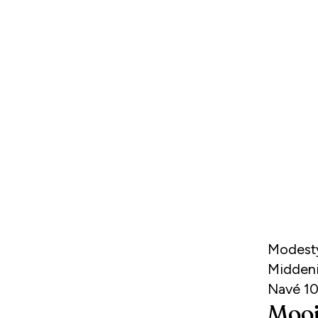
Modestylist Valerie (28) is getrouwd met Helder (32, kok).
Middeni
Navé 10
Mooi