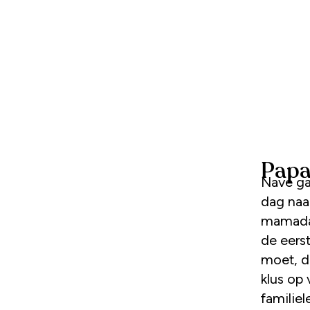
Papa
Navé ga
dag naa
mamadag
de eerst
moet, d
klus op
familie