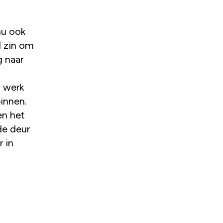
nu ook
l zin om
g naar
l werk
innen.
en het
de deur
 in