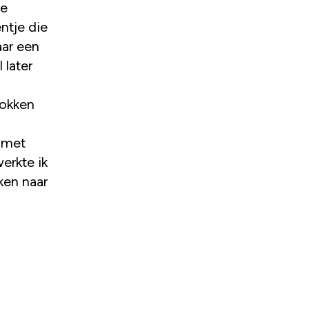
we
ntje die
ar een
 later
rokken
 met
erkte ik
ken naar