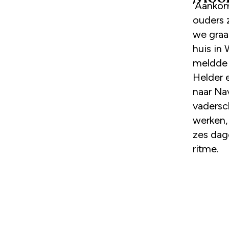
‘Aankom
ouders z
we graa
huis in 
meldde 
Helder 
naar Nav
vadersc
werken,
zes dag
ritme.