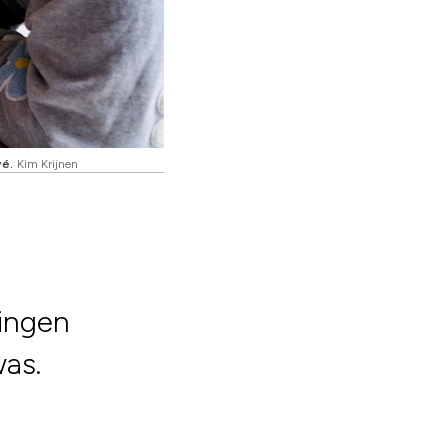
vé.
Kim Krijnen
dingen
as.