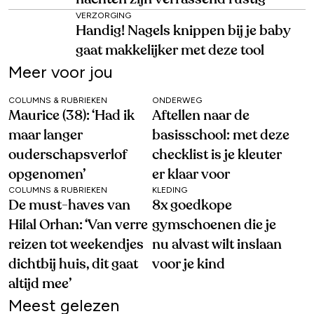
VERZORGING
Handig! Nagels knippen bij je baby
gaat makkelijker met deze tool
Meer voor jou
COLUMNS & RUBRIEKEN
ONDERWEG
Maurice (38): ‘Had ik
Aftellen naar de
maar langer
basisschool: met deze
ouderschapsverlof
checklist is je kleuter
opgenomen’
er klaar voor
COLUMNS & RUBRIEKEN
KLEDING
De must-haves van
8x goedkope
Hilal Orhan: ‘Van verre
gymschoenen die je
reizen tot weekendjes
nu alvast wilt inslaan
dichtbij huis, dit gaat
voor je kind
altijd mee’
Meest gelezen