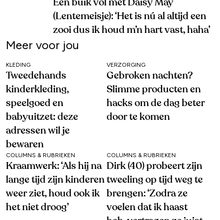
Een buik vol met Daisy May
(Lentemeisje): ‘Het is nú al altijd een
zooi dus ik houd m’n hart vast, haha’
Meer voor jou
KLEDING
VERZORGING
Tweedehands
Gebroken nachten?
kinderkleding,
Slimme producten en
speelgoed en
hacks om de dag beter
babyuitzet: deze
door te komen
adressen wil je
bewaren
COLUMNS & RUBRIEKEN
COLUMNS & RUBRIEKEN
Kraamwerk: ‘Als hij na
Dirk (40) probeert zijn
lange tijd zijn kinderen
tweeling op tijd weg te
weer ziet, houd ook ik
brengen: ‘Zodra ze
het niet droog’
voelen dat ik haast