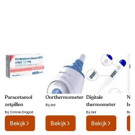
Paracetamol
Oorthermometer
Digitale
Neu
zetpillen
thermometer
bab
Bij
bol
Bij
Online Drogist
Bij
bol
Bij
b
Bekijk
Bekijk
Bekijk
B