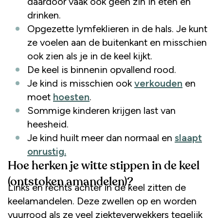
daardoor vaak ook geen zin in eten en
drinken.
Opgezette lymfeklieren in de hals. Je kunt
ze voelen aan de buitenkant en misschien
ook zien als je in de keel kijkt.
De keel is binnenin opvallend rood.
Je kind is misschien ook
verkouden
en
moet
hoesten
.
Sommige kinderen krijgen last van
heesheid.
Je kind huilt meer dan normaal en
slaapt
onrustig.
Hoe herken je witte stippen in de keel
(ontstoken amandelen)?
Links en rechts achter in de keel zitten de
keelamandelen. Deze zwellen op en worden
vuurrood als ze veel ziekteverwekkers tegelijk