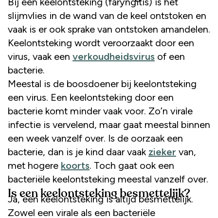
Bij een keelontsteking (faryngitis) is het
slijmvlies in de wand van de keel ontstoken en
vaak is er ook sprake van ontstoken amandelen.
Keelontsteking wordt veroorzaakt door een
virus, vaak een
verkoudheidsvirus
of een
bacterie.
Meestal is de boosdoener bij keelontsteking
een virus. Een keelontsteking door een
bacterie komt minder vaak voor. Zo’n virale
infectie is vervelend, maar gaat meestal binnen
een week vanzelf over. Is de oorzaak een
bacterie, dan is je kind daar vaak
zieker
van,
met hogere
koorts
. Toch gaat ook een
bacteriële keelontsteking meestal vanzelf over.
Is een keelontsteking besmettelijk?
Ja, een keelontsteking is altijd besmettelijk.
Zowel een virale als een bacteriële