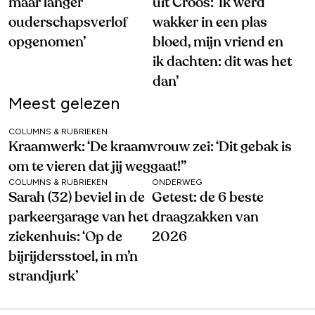
maar langer
uit Croos: ‘Ik werd
ouderschapsverlof
wakker in een plas
opgenomen’
bloed, mijn vriend en
ik dachten: dit was het
dan’
Meest gelezen
COLUMNS & RUBRIEKEN
Kraamwerk: ‘De kraamvrouw zei: ‘Dit gebak is
om te vieren dat jij weggaat!’’
COLUMNS & RUBRIEKEN
ONDERWEG
Sarah (32) beviel in de
Getest: de 6 beste
parkeergarage van het
draagzakken van
ziekenhuis: ‘Op de
2026
bijrijdersstoel, in m’n
strandjurk’