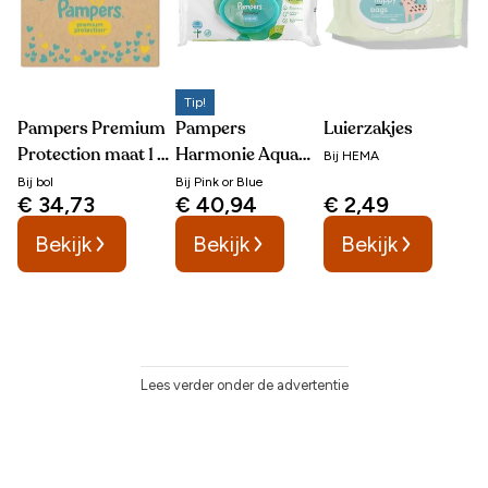
Tip!
Pampers Premium
Pampers
Luierzakjes
Protection maat 1 -
Harmonie Aqua
Bij
HEMA
180 luiers
(1.152
Bij
bol
Bij
Pink or Blue
€ 34,73
€ 40,94
€ 2,49
billendoekjes)
Bekijk
Bekijk
Bekijk
Lees verder onder de advertentie