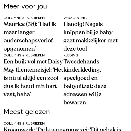
Meer voor jou
COLUMNS & RUBRIEKEN
VERZORGING
Maurice (38): ‘Had ik
Handig! Nagels
maar langer
knippen bij je baby
ouderschapsverlof
gaat makkelijker met
opgenomen’
deze tool
COLUMNS & RUBRIEKEN
KLEDING
Een buik vol met Daisy
Tweedehands
May (Lentemeisje): ‘Het
kinderkleding,
is nú al altijd een zooi
speelgoed en
dus ik houd m’n hart
babyuitzet: deze
vast, haha’
adressen wil je
bewaren
Meest gelezen
COLUMNS & RUBRIEKEN
Kraamwerk: ‘De kraamvrouw zei: ‘Dit gebak is