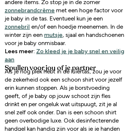
andere items. Zo stop je in de zomer
zonnebrandcrème
met een hoge factor voor
je baby in de tas. Eventueel kun je een
zonnebril
en/of een hoedje meenemen. In de
winter zijn een
mutsje
, sjaal en handschoenen
voor je baby onmisbaar.
Lees meer
:
Zo kleed je je baby snel en veilig
aan
Spullen voor jou of je partner
Als je nog plek hebt in de luiertas, zou je voor
de zekerheid ook een schoon shirt voor jezelf
erin kunnen stoppen. Als je borstvoeding
geeft, of je baby op jouw schoot zijn fles
drinkt en per ongeluk wat uitspuugt, zit je al
snel zelf ook onder. Dan is een schoon shirt
geen overbodige luxe. Ook desinfecterende
handgel kan handig zijn voor als je je handen