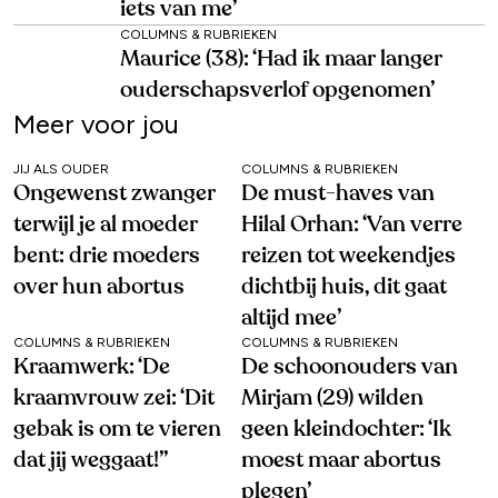
iets van me’
COLUMNS & RUBRIEKEN
Maurice (38): ‘Had ik maar langer
ouderschapsverlof opgenomen’
Meer voor jou
JIJ ALS OUDER
COLUMNS & RUBRIEKEN
Ongewenst zwanger
De must-haves van
terwijl je al moeder
Hilal Orhan: ‘Van verre
bent: drie moeders
reizen tot weekendjes
over hun abortus
dichtbij huis, dit gaat
altijd mee’
COLUMNS & RUBRIEKEN
COLUMNS & RUBRIEKEN
Kraamwerk: ‘De
De schoonouders van
kraamvrouw zei: ‘Dit
Mirjam (29) wilden
gebak is om te vieren
geen kleindochter: ‘Ik
dat jij weggaat!’’
moest maar abortus
plegen’