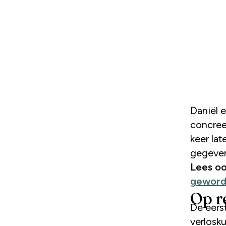
Daniël e
concree
keer lat
gegeve
Lees o
gewor
Op r
De eers
verlosk