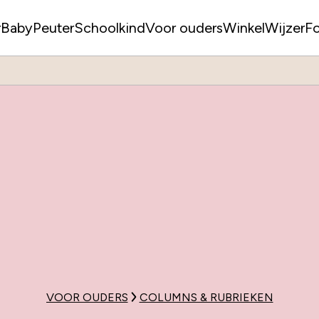
r
Baby
Peuter
Schoolkind
Voor ouders
WinkelWijzer
F
VOOR OUDERS
COLUMNS & RUBRIEKEN