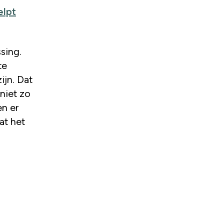
elpt
sing.
te
ijn. Dat
 niet zo
en er
at het