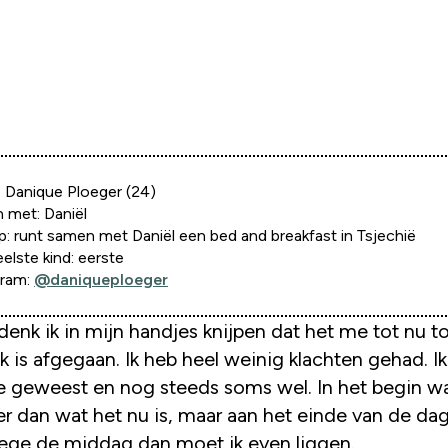
 Danique Ploeger (24)
 met: Daniël
: runt samen met Daniël een bed and breakfast in Tsjechië
lste kind: eerste
gram:
@daniqueploeger
k is afgegaan. Ik heb heel weinig klachten gehad. I
 geweest en nog steeds soms wel. In het begin w
er dan wat het nu is, maar aan het einde van de dag
ege de middag dan moet ik even liggen.