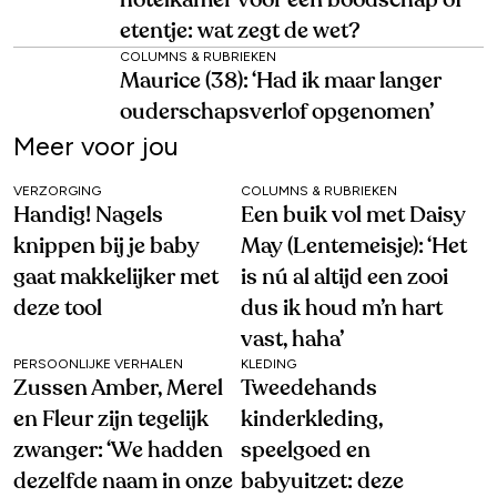
hotelkamer voor een boodschap of
etentje: wat zegt de wet?
COLUMNS & RUBRIEKEN
Maurice (38): ‘Had ik maar langer
ouderschapsverlof opgenomen’
Meer voor jou
VERZORGING
COLUMNS & RUBRIEKEN
Handig! Nagels
Een buik vol met Daisy
knippen bij je baby
May (Lentemeisje): ‘Het
gaat makkelijker met
is nú al altijd een zooi
deze tool
dus ik houd m’n hart
vast, haha’
PERSOONLIJKE VERHALEN
KLEDING
Zussen Amber, Merel
Tweedehands
en Fleur zijn tegelijk
kinderkleding,
zwanger: ‘We hadden
speelgoed en
dezelfde naam in onze
babyuitzet: deze