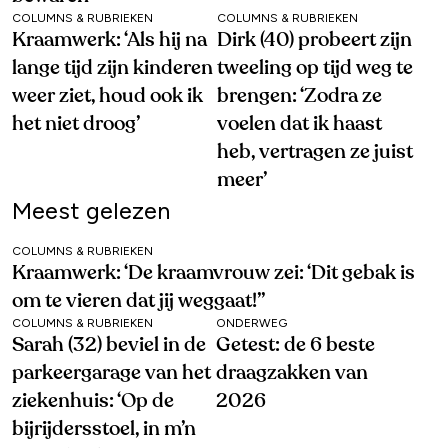
COLUMNS & RUBRIEKEN
COLUMNS & RUBRIEKEN
Kraamwerk: ‘Als hij na
Dirk (40) probeert zijn
lange tijd zijn kinderen
tweeling op tijd weg te
weer ziet, houd ook ik
brengen: ‘Zodra ze
het niet droog’
voelen dat ik haast
heb, vertragen ze juist
meer’
Meest gelezen
COLUMNS & RUBRIEKEN
Kraamwerk: ‘De kraamvrouw zei: ‘Dit gebak is
om te vieren dat jij weggaat!’’
COLUMNS & RUBRIEKEN
ONDERWEG
Sarah (32) beviel in de
Getest: de 6 beste
parkeergarage van het
draagzakken van
ziekenhuis: ‘Op de
2026
bijrijdersstoel, in m’n