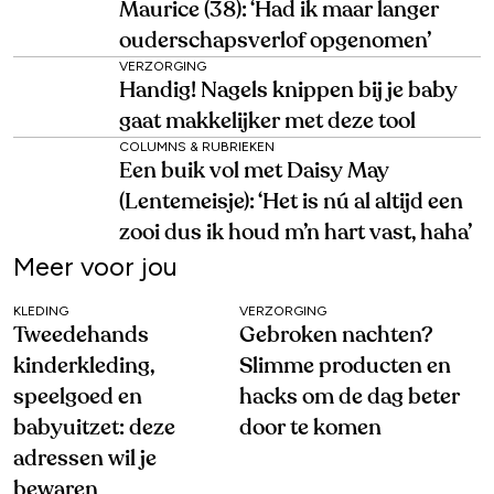
Maurice (38): ‘Had ik maar langer
ouderschapsverlof opgenomen’
VERZORGING
Handig! Nagels knippen bij je baby
gaat makkelijker met deze tool
COLUMNS & RUBRIEKEN
Een buik vol met Daisy May
(Lentemeisje): ‘Het is nú al altijd een
zooi dus ik houd m’n hart vast, haha’
Meer voor jou
KLEDING
VERZORGING
Tweedehands
Gebroken nachten?
kinderkleding,
Slimme producten en
speelgoed en
hacks om de dag beter
babyuitzet: deze
door te komen
adressen wil je
bewaren