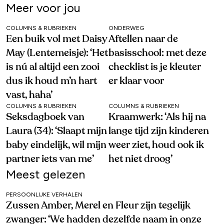
Meer voor jou
COLUMNS & RUBRIEKEN
ONDERWEG
Een buik vol met Daisy
Aftellen naar de
May (Lentemeisje): ‘Het
basisschool: met deze
is nú al altijd een zooi
checklist is je kleuter
dus ik houd m’n hart
er klaar voor
vast, haha’
COLUMNS & RUBRIEKEN
COLUMNS & RUBRIEKEN
Seksdagboek van
Kraamwerk: ‘Als hij na
Laura (34): ‘Slaapt mijn
lange tijd zijn kinderen
baby eindelijk, wil mijn
weer ziet, houd ook ik
partner iets van me’
het niet droog’
Meest gelezen
PERSOONLIJKE VERHALEN
Zussen Amber, Merel en Fleur zijn tegelijk
zwanger: ‘We hadden dezelfde naam in onze