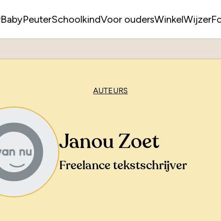
r
Baby
Peuter
Schoolkind
Voor ouders
WinkelWijzer
F
AUTEURS
Janou Zoet
Freelance tekstschrijver