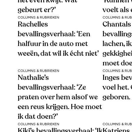
het even kwijt. Wat
‘Kunnen 
gebeurt er?’
voelt als
COLUMNS & RUBRIEKEN
COLUMNS & RUB
Rachelles
Chantals
bevallingsverhaal: ‘Een
bevalling
halfuur in de auto met
lachen, i
weeën, dat wil ik écht niet’
gekkighei
moet doe
COLUMNS & RUBRIEKEN
COLUMNS & RUB
Nathalie’s
Inges bev
bevallingsverhaal: ‘Ze
voel het.
praten over hem alsof we
geboren.
een reus krijgen. Hoe moet
ik dat doen?’
COLUMNS & RUBRIEKEN
COLUMNS & RUB
Kiki’s bevallingsverhaal: ‘Ik
Katriens