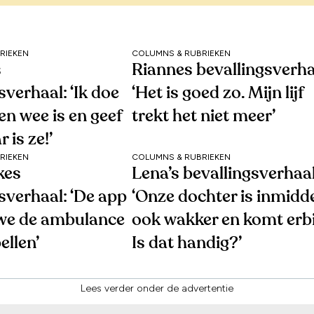
RIEKEN
COLUMNS & RUBRIEKEN
s
Riannes bevallingsverha
sverhaal: ‘Ik doe
‘Het is goed zo. Mijn lijf
een wee is en geef
trekt het niet meer’
r is ze!’
RIEKEN
COLUMNS & RUBRIEKEN
kes
Lena’s bevallingsverhaal
sverhaal: ‘De app
‘Onze dochter is inmidd
 we de ambulance
ook wakker en komt erbi
ellen’
Is dat handig?’
Lees verder onder de advertentie