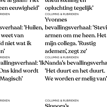
we al gaan? Het
teleurstelling en
 een eeuwigheid’
opluchting tegelijk’
RIEKEN
COLUMNS & RUBRIEKEN
Yvonnes
sverhaal: ‘Huilen,
bevallingsverhaal: ‘Stev
k weet van
armen om me heen. Het 
d niet wat ik
mijn collega. ‘Rustig
n’
ademen’, zegt ze’
RIEKEN
COLUMNS & RUBRIEKEN
allingsverhaal: ‘Ik
Nanda’s bevallingsverha
 Ons kind wordt
‘Het duurt en het duurt.
 Magisch’
We worden er melig van’
RIEKEN
COLUMNS & RUBRIEKEN
Sippora’s