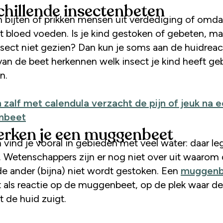
chillende insectenbeten
t bloed voeden. Is je kind gestoken of gebeten, ma
insect niet gezien? Dan kun je soms aan de huidreac
 van de beet herkennen welk insect je kind heeft ge
n.
 zalf met calendula verzacht de pijn of jeuk na 
enbeet
erken je een muggenbeet
vind je vooral in gebieden met veel water: daar l
in. Wetenschappers zijn er nog niet over uit waarom
de ander (bijna) niet wordt gestoken. Een
muggenb
t als reactie op de muggenbeet, op de plek waar d
t de huid zuigt.