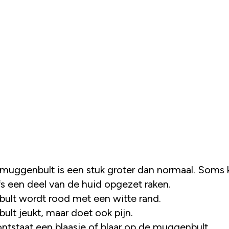
muggenbult is een stuk groter dan normaal. Soms 
fs een deel van de huid opgezet raken.
bult wordt rood met een witte rand.
bult jeukt, maar doet ook pijn.
ontstaat een blaasje of blaar op de muggenbult.