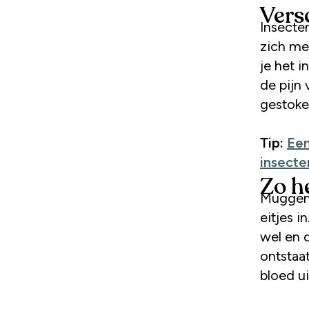
Vers
Insecten bijten of prikken mensen uit verdediging of omdat ze
zich me
je het 
de pijn
gestoke
Tip:
Een
insect
Zo h
Muggen 
eitjes 
wel en 
ontstaa
bloed ui