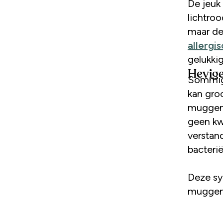
De jeuk 
lichtroo
maar de
allergi
gelukki
Hevige
Sommige
kan gro
muggenbu
geen kwa
verstan
bacterië
Deze sy
muggen