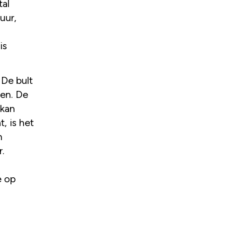
tal
uur,
is
De bult
gen. De
 kan
, is het
n
r.
e op