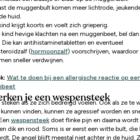
st de muggenbult komen meer lichtrode, jeukende
de huid.
kind krijgt koorts en voelt zich grieperig.
e kind hevige klachten na een muggenbeet, bel dan 
. Die kan antihistaminetabletten en eventueel
teroïdzalf (
hormoonzalf
) voorschrijven, waardoor
en sneller verdwijnen.
k:
Wat te doen bij een allergische reactie op ee
nbeet
erken je een wespensteek
steken als ze zich bedreigd voelen. Ook als ze te 
 kunnen vinden, kunnen ze agressief worden en sne
 Een
wespensteek
doet flinke pijn en daarna wordt
 dik en rood. Soms is er eerst een witte bult, die 
dt. De angel blijft meestal niet achter in de huid. Z