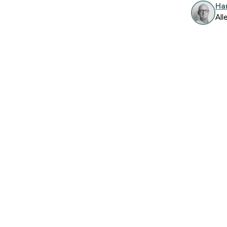
Ha
All