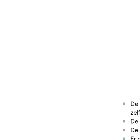
De 
zel
De 
De 
Er 