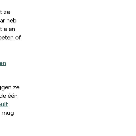
ar heb
tie en
beten of
een
eggen ze
 de één
ult
e mug