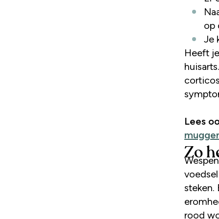
Naa
op 
Je 
Heeft j
huisarts
corticos
symptom
Lees oo
mugge
Zo h
Wespen 
voedsel
steken.
eromheen
rood wor