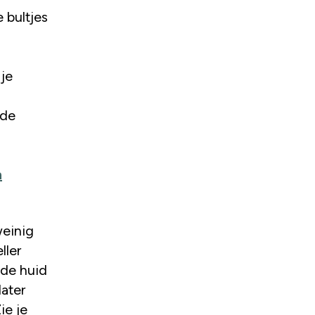
 bultjes
je
 de
n
weinig
ller
 de huid
later
ie je