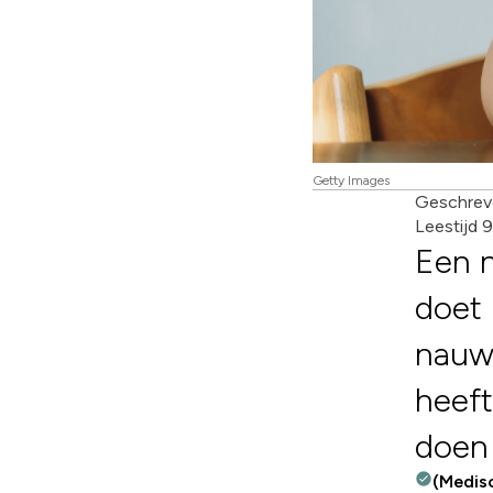
Getty Images
Geschrev
Leestijd 
Een 
doet 
nauwe
heeft
doen 
(Medis