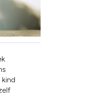
ek
ms
 kind
zelf