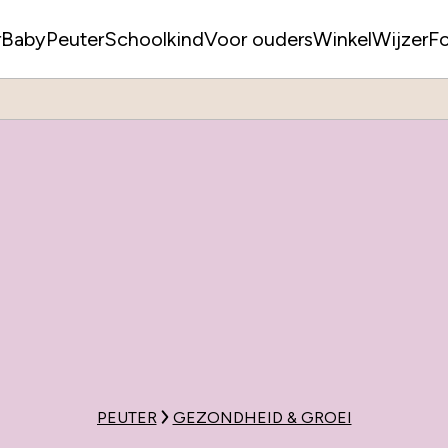
r
Baby
Peuter
Schoolkind
Voor ouders
WinkelWijzer
F
PEUTER
GEZONDHEID & GROEI