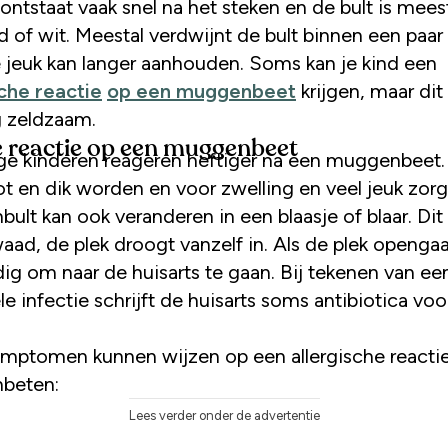
ontstaat vaak snel na het steken en de bult is mees
d of wit. Meestal verdwijnt de bult binnen een paar 
 jeuk kan langer aanhouden. Soms kan je kind een
sche reactie
op een muggenbeet
krijgen, maar dit 
g zeldzaam.
 reactie op een muggenbeet
 kinderen reageren heftiger na een muggenbeet. 
ot en dik worden en voor zwelling en veel jeuk zor
lt kan ook veranderen in een blaasje of blaar. Dit
ad, de plek droogt vanzelf in. Als de plek opengaat
dig om naar de huisarts te gaan. Bij tekenen van ee
le infectie schrijft de huisarts soms antibiotica voo
mptomen kunnen wijzen op een allergische reacti
beten:
Lees verder onder de advertentie