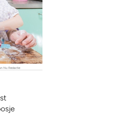
an Nu Redactie
st
oosje