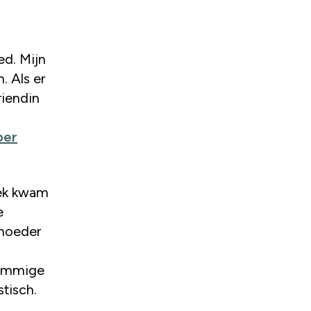
. Als er
riendin
per
oek kwam
e
 moeder
sommige
stisch.