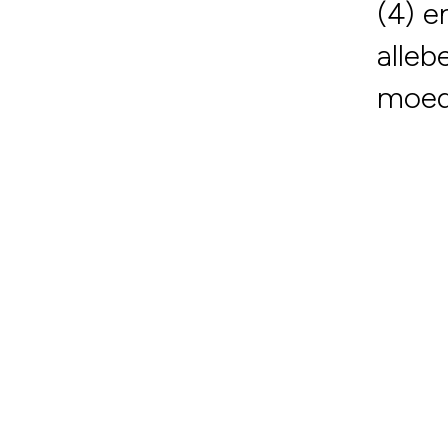
(4) e
alleb
moede