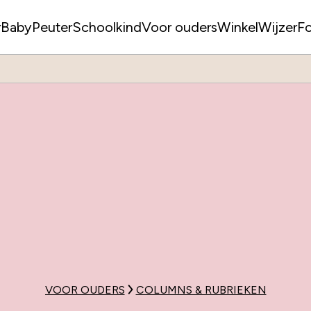
r
Baby
Peuter
Schoolkind
Voor ouders
WinkelWijzer
F
VOOR OUDERS
COLUMNS & RUBRIEKEN