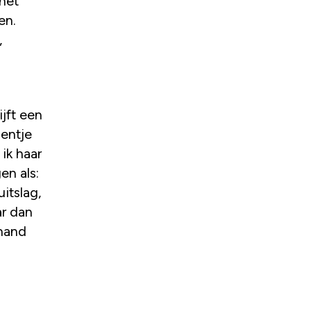
het
en.
,
jft een
entje
ik haar
en als:
itslag,
ar dan
emand