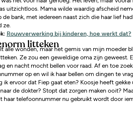
 was het voor haar genoeg. Het leven, maar vooral 
was uitzichtloos. Mama wilde waardig afscheid nem
 de bank, met iedereen naast zich die haar lief had
d ze.
ok:
Rouwverwerking bij kinderen, hoe werkt dat?
enorm litteken
elt alle wonden, maar het gemis van mijn moeder bli
itteken. Ze zou een geweldige oma zijn geweest. E
ag en nacht mocht bellen voor raad. Af en toe zoek 
nnummer op en wil ik haar bellen om dingen te vrag
 ik ervoor dat Fiep gaat eten? Koosje heeft gekke u
 naar de dokter? Stopt dat zorgen maken ooit? Ma
dat haar telefoonnummer nu gebruikt wordt door i