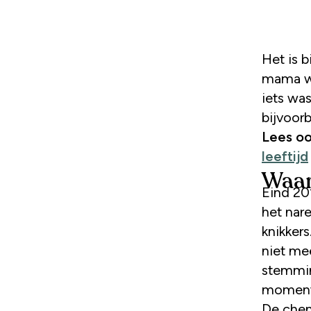
Het is binnenkort tien jaar geleden dat mijn moeder overleed. Mijn
mama wa
iets was
bijvoorb
Lees o
leeftijd
Waar
Eind 20
het nar
knikker
niet me
stemmin
momenten
De chem