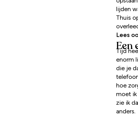
opstaan
lijden 
Thuis op
overlee
Lees o
Een 
Tijd he
enorm l
die je d
telefoo
hoe zorg
moet ik
zie ik 
anders.