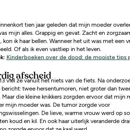
s mijn alles. Grappig en gevat. Zacht en zorgzaam
, kon ik haar bellen. Wanneer het uit was met een v
eeld. Of als ik even vastliep in het leven.
ok:
Kinderboeken over de dood: de mooiste tips 
dig afscheid
13 viel ze vanuit het niets van de fiets. Na onderz
e bericht: twee hersentumoren, niet groter dan twe
s. Maar die kleine knikkers zorgden ervoor dat mijn
er mijn moeder was. De tumor zorgde voor
gswisselingen. De lieve, warme vrouw werd op 
 koud en kil. En ook haar uiterlijk veranderde dra
o zorgde ervoor dat ze kaal werd.