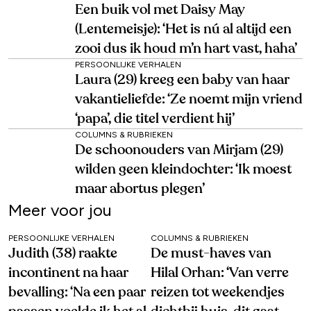
Een buik vol met Daisy May
(Lentemeisje): ‘Het is nú al altijd een
zooi dus ik houd m’n hart vast, haha’
PERSOONLIJKE VERHALEN
Laura (29) kreeg een baby van haar
vakantieliefde: ‘Ze noemt mijn vriend
‘papa’, die titel verdient hij’
COLUMNS & RUBRIEKEN
De schoonouders van Mirjam (29)
wilden geen kleindochter: ‘Ik moest
maar abortus plegen’
Meer voor jou
PERSOONLIJKE VERHALEN
COLUMNS & RUBRIEKEN
Judith (38) raakte
De must-haves van
incontinent na haar
Hilal Orhan: ‘Van verre
bevalling: ‘Na een paar
reizen tot weekendjes