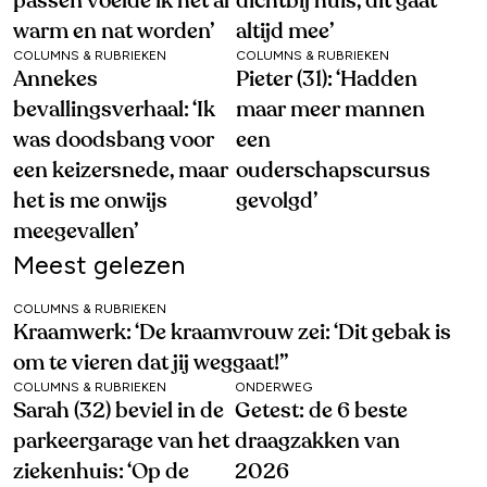
passen voelde ik het al
dichtbij huis, dit gaat
warm en nat worden’
altijd mee’
COLUMNS & RUBRIEKEN
COLUMNS & RUBRIEKEN
Annekes
Pieter (31): ‘Hadden
bevallingsverhaal: ‘Ik
maar meer mannen
was doodsbang voor
een
een keizersnede, maar
ouderschapscursus
het is me onwijs
gevolgd’
meegevallen’
Meest gelezen
COLUMNS & RUBRIEKEN
Kraamwerk: ‘De kraamvrouw zei: ‘Dit gebak is
om te vieren dat jij weggaat!’’
COLUMNS & RUBRIEKEN
ONDERWEG
Sarah (32) beviel in de
Getest: de 6 beste
parkeergarage van het
draagzakken van
ziekenhuis: ‘Op de
2026