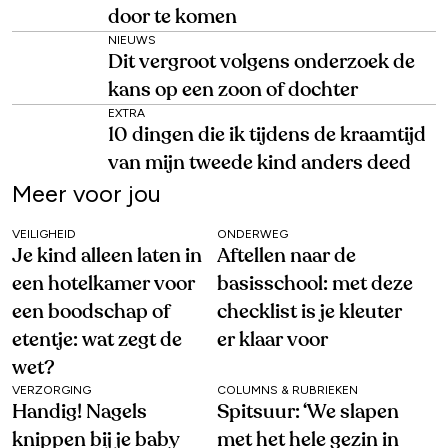
door te komen
NIEUWS
Dit vergroot volgens onderzoek de
kans op een zoon of dochter
EXTRA
10 dingen die ik tijdens de kraamtijd
van mijn tweede kind anders deed
Meer voor jou
VEILIGHEID
ONDERWEG
Je kind alleen laten in
Aftellen naar de
een hotelkamer voor
basisschool: met deze
een boodschap of
checklist is je kleuter
etentje: wat zegt de
er klaar voor
wet?
VERZORGING
COLUMNS & RUBRIEKEN
Handig! Nagels
Spitsuur: ‘We slapen
knippen bij je baby
met het hele gezin in