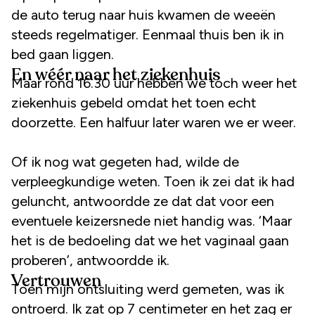
de auto terug naar huis kwamen de weeën
steeds regelmatiger. Eenmaal thuis ben ik in
bed gaan liggen.
En wéér naar het ziekenhuis
Maar rond 16.30 uur hebben we toch weer het
ziekenhuis gebeld omdat het toen echt
doorzette. Een halfuur later waren we er weer.
Of ik nog wat gegeten had, wilde de
verpleegkundige weten. Toen ik zei dat ik had
geluncht, antwoordde ze dat dat voor een
eventuele keizersnede niet handig was. ‘Maar
het is de bedoeling dat we het vaginaal gaan
proberen’, antwoordde ik.
Vertrouwen
Toen mijn ontsluiting werd gemeten, was ik
ontroerd. Ik zat op 7 centimeter en het zag er