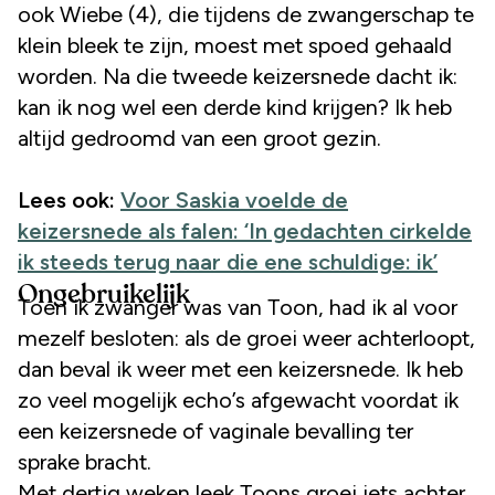
ook Wiebe (4), die tijdens de zwangerschap te
klein bleek te zijn, moest met spoed gehaald
worden. Na die tweede keizersnede dacht ik:
kan ik nog wel een derde kind krijgen? Ik heb
altijd gedroomd van een groot gezin.
Lees ook:
Voor Saskia voelde de
keizersnede als falen: ‘In gedachten cirkelde
ik steeds terug naar die ene schuldige: ik’
Ongebruikelijk
Toen ik zwanger was van Toon, had ik al voor
mezelf besloten: als de groei weer achterloopt,
dan beval ik weer met een keizersnede. Ik heb
zo veel mogelijk echo’s afgewacht voordat ik
een keizersnede of vaginale bevalling ter
sprake bracht.
Met dertig weken leek Toons groei iets achter