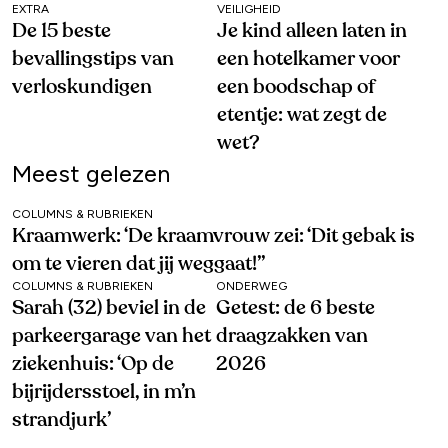
EXTRA
VEILIGHEID
De 15 beste
Je kind alleen laten in
bevallingstips van
een hotelkamer voor
verloskundigen
een boodschap of
etentje: wat zegt de
wet?
Meest gelezen
COLUMNS & RUBRIEKEN
Kraamwerk: ‘De kraamvrouw zei: ‘Dit gebak is
om te vieren dat jij weggaat!’’
COLUMNS & RUBRIEKEN
ONDERWEG
Sarah (32) beviel in de
Getest: de 6 beste
parkeergarage van het
draagzakken van
ziekenhuis: ‘Op de
2026
bijrijdersstoel, in m’n
strandjurk’