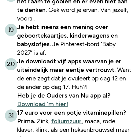
het raam te gooien en er even niet aan
te denken.
Gek word je ervan. Van jezelf,
vooral.
Je hebt ineens een mening over
19
geboortekaartjes, kinderwagens en
babyslofjes.
Je Pinterest-bord ‘Baby
2027’ is af.
Je downloadt vijf apps waarvan je er
20
uiteindelijk maar eentje vertrouwt.
Want
de ene zegt dat je ovuleert op dag 12 en
de ander op dag 17. Huh?!
Heb je de Ouders van Nu app al?
Download ’m hier!
17 euro voor een potje vitaminepillen?
21
Prima.
Zink,
foliumzuur
, maca, rode
klaver, klinkt als een heksenbrouwsel maar