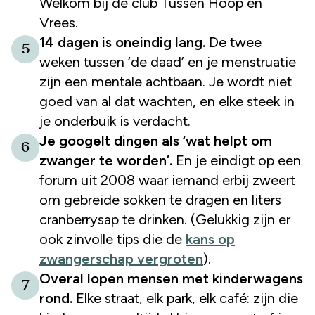
Welkom bij de club Tussen Hoop en
Vrees.
14 dagen is oneindig lang.
De twee
5
weken tussen ‘de daad’ en je menstruatie
zijn een mentale achtbaan. Je wordt niet
goed van al dat wachten, en elke steek in
je onderbuik is verdacht.
Je googelt dingen als ‘wat helpt om
6
zwanger te worden’.
En je eindigt op een
forum uit 2008 waar iemand erbij zweert
om gebreide sokken te dragen en liters
cranberrysap te drinken. (Gelukkig zijn er
ook zinvolle tips die de
kans op
zwangerschap vergroten
).
Overal lopen mensen met kinderwagens
7
rond.
Elke straat, elk park, elk café: zijn die