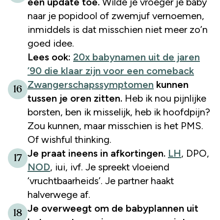
een update toe.
Wilde je vroeger je baby
naar je popidool of zwemjuf vernoemen,
inmiddels is dat misschien niet meer zo’n
goed idee.
Lees ook:
20x babynamen uit de jaren
’90 die klaar zijn voor een comeback
Zwangerschapssymptomen
kunnen
16
tussen je oren zitten.
Heb ik nou pijnlijke
borsten, ben ik misselijk, heb ik hoofdpijn?
Zou kunnen, maar misschien is het PMS.
Of wishful thinking.
Je praat ineens in afkortingen.
LH
, DPO,
17
NOD
, iui, ivf. Je spreekt vloeiend
‘vruchtbaarheids’. Je partner haakt
halverwege af.
Je overweegt om de babyplannen uit
18