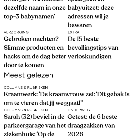
dezelfde naam in onze
babyuitzet: deze
top-3 babynamen’
adressen wil je
bewaren
VERZORGING
EXTRA
Gebroken nachten?
De 15 beste
Slimme producten en
bevallingstips van
hacks om de dag beter
verloskundigen
door te komen
Meest gelezen
COLUMNS & RUBRIEKEN
Kraamwerk: ‘De kraamvrouw zei: ‘Dit gebak is
om te vieren dat jij weggaat!’’
COLUMNS & RUBRIEKEN
ONDERWEG
Sarah (32) beviel in de
Getest: de 6 beste
parkeergarage van het
draagzakken van
ziekenhuis: ‘Op de
2026