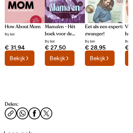
How About Mom
Mama'en - Hét
Eet als een expert:
Ver
boek voor de
zwanger!
han
Bij
bol
vrouw die moeder
kin
Bij
bol
Bij
bol
Bij
b
€ 31,94
€ 27,50
€ 28,95
€ 
wordt
mi
Bekijk
Bekijk
Bekijk
B
Delen: