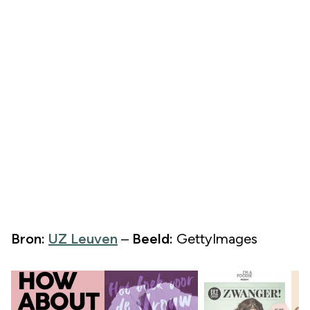
Bron:
UZ Leuven
–
Beeld:
GettyImages