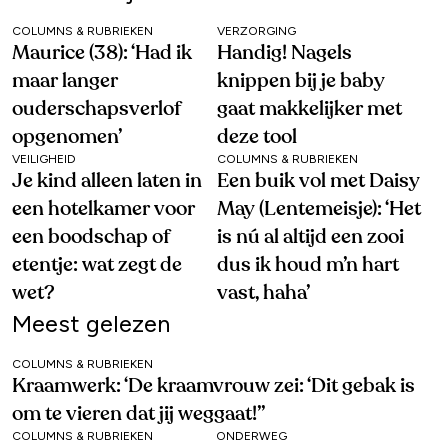
COLUMNS & RUBRIEKEN
VERZORGING
Maurice (38): ‘Had ik
Handig! Nagels
maar langer
knippen bij je baby
ouderschapsverlof
gaat makkelijker met
opgenomen’
deze tool
VEILIGHEID
COLUMNS & RUBRIEKEN
Je kind alleen laten in
Een buik vol met Daisy
een hotelkamer voor
May (Lentemeisje): ‘Het
een boodschap of
is nú al altijd een zooi
etentje: wat zegt de
dus ik houd m’n hart
wet?
vast, haha’
Meest gelezen
COLUMNS & RUBRIEKEN
Kraamwerk: ‘De kraamvrouw zei: ‘Dit gebak is
om te vieren dat jij weggaat!’’
COLUMNS & RUBRIEKEN
ONDERWEG