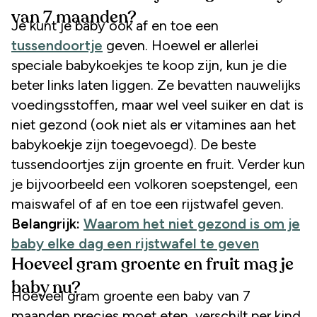
van 7 maanden?
Je kunt je baby ook af en toe een
tussendoortje
geven. Hoewel er allerlei
speciale babykoekjes te koop zijn, kun je die
beter links laten liggen. Ze bevatten nauwelijks
voedingsstoffen, maar wel veel suiker en dat is
niet gezond (ook niet als er vitamines aan het
babykoekje zijn toegevoegd). De beste
tussendoortjes zijn groente en fruit. Verder kun
je bijvoorbeeld een volkoren soepstengel, een
maiswafel of af en toe een rijstwafel geven.
Belangrijk:
Waarom het niet gezond is om je
baby elke dag een rijstwafel te geven
Hoeveel gram groente en fruit mag je
baby nu?
Hoeveel gram groente een baby van 7
maanden precies moet eten, verschilt per kind