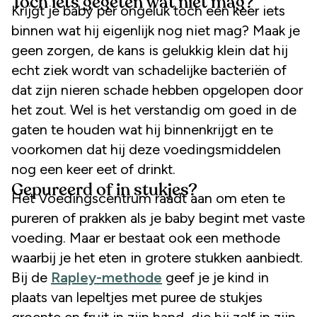
Toch iets gegeten wat niet mag?
Krijgt je baby per ongeluk toch een keer iets
binnen wat hij eigenlijk nog niet mag? Maak je
geen zorgen, de kans is gelukkig klein dat hij
echt ziek wordt van schadelijke bacteriën of
dat zijn nieren schade hebben opgelopen door
het zout. Wel is het verstandig om goed in de
gaten te houden wat hij binnenkrijgt en te
voorkomen dat hij deze voedingsmiddelen
nog een keer eet of drinkt.
Gepureerd of in stukjes?
Het Voedingscentrum raadt aan om eten te
pureren of prakken als je baby begint met vaste
voeding. Maar er bestaat ook een methode
waarbij je het eten in grotere stukken aanbiedt.
Bij de
Rapley-methode
geef je je kind in
plaats van lepeltjes met puree de stukjes
groente en fruit in zijn hand, die hij zelf in zijn