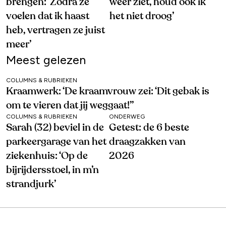
brengen: ‘Zodra ze
weer ziet, houd ook ik
voelen dat ik haast
het niet droog’
heb, vertragen ze juist
meer’
Meest gelezen
COLUMNS & RUBRIEKEN
Kraamwerk: ‘De kraamvrouw zei: ‘Dit gebak is
om te vieren dat jij weggaat!’’
COLUMNS & RUBRIEKEN
ONDERWEG
Sarah (32) beviel in de
Getest: de 6 beste
parkeergarage van het
draagzakken van
ziekenhuis: ‘Op de
2026
bijrijdersstoel, in m’n
strandjurk’