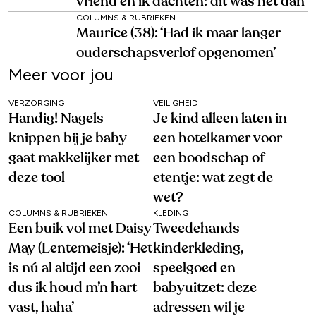
vriend en ik dachten: dit was het dan’
COLUMNS & RUBRIEKEN
Maurice (38): ‘Had ik maar langer
ouderschapsverlof opgenomen’
Meer voor jou
VERZORGING
VEILIGHEID
Handig! Nagels
Je kind alleen laten in
knippen bij je baby
een hotelkamer voor
gaat makkelijker met
een boodschap of
deze tool
etentje: wat zegt de
wet?
COLUMNS & RUBRIEKEN
KLEDING
Een buik vol met Daisy
Tweedehands
May (Lentemeisje): ‘Het
kinderkleding,
is nú al altijd een zooi
speelgoed en
dus ik houd m’n hart
babyuitzet: deze
vast, haha’
adressen wil je