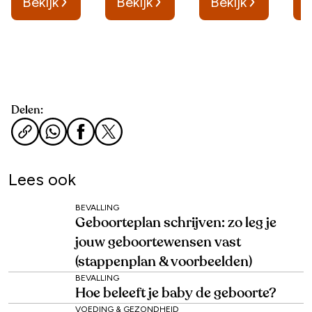
Bekijk
Bekijk
Bekijk
B
Delen:
Lees ook
BEVALLING
Geboorteplan schrijven: zo leg je
jouw geboortewensen vast
(stappenplan & voorbeelden)
BEVALLING
Hoe beleeft je baby de geboorte?
VOEDING & GEZONDHEID