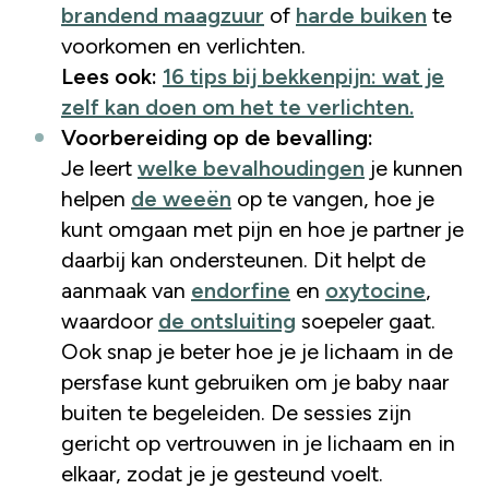
brandend maagzuur
of
harde buiken
te
voorkomen en verlichten.
Lees ook:
16 tips bij bekkenpijn: wat je
zelf kan doen om het te verlichten.
Voorbereiding op de bevalling:
Je leert
welke bevalhoudingen
je kunnen
helpen
de weeën
op te vangen, hoe je
kunt omgaan met pijn en hoe je partner je
daarbij kan ondersteunen. Dit helpt de
aanmaak van
endorfine
en
oxytocine
,
waardoor
de ontsluiting
soepeler gaat.
Ook snap je beter hoe je je lichaam in de
persfase kunt gebruiken om je baby naar
buiten te begeleiden. De sessies zijn
gericht op vertrouwen in je lichaam en in
elkaar, zodat je je gesteund voelt.