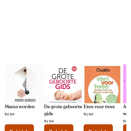
Mama worden
De grote geboorte
Eten voor twee
All
gids
wil
Bij
bol
Bij
bol
Bij
bol
Bij
b