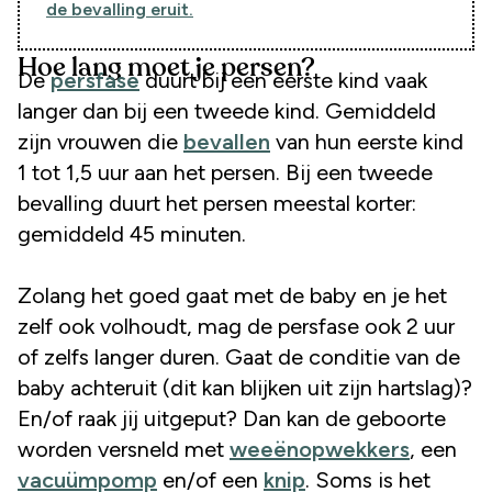
de bevalling eruit.
Hoe lang moet je persen?
De
persfase
duurt bij een eerste kind vaak
langer dan bij een tweede kind. Gemiddeld
zijn vrouwen die
bevallen
van hun eerste kind
1 tot 1,5 uur aan het persen. Bij een tweede
bevalling duurt het persen meestal korter:
gemiddeld 45 minuten.
Zolang het goed gaat met de baby en je het
zelf ook volhoudt, mag de persfase ook 2 uur
of zelfs langer duren. Gaat de conditie van de
baby achteruit (dit kan blijken uit zijn hartslag)?
En/of raak jij uitgeput? Dan kan de geboorte
worden versneld met
weeënopwekkers
, een
vacuümpomp
en/of een
knip
. Soms is het