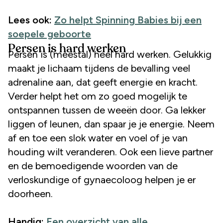
Lees ook:
Zo helpt Spinning Babies bij een
soepele geboorte
Persen is hard werken
Persen is (meestal) heel hard werken. Gelukkig
maakt je lichaam tijdens de bevalling veel
adrenaline aan, dat geeft energie en kracht.
Verder helpt het om zo goed mogelijk te
ontspannen tussen de weeën door. Ga lekker
liggen of leunen, dan spaar je je energie. Neem
af en toe een slok water en voel of je van
houding wilt veranderen. Ook een lieve partner
en de bemoedigende woorden van de
verloskundige of gynaecoloog helpen je er
doorheen.
Handig:
Een overzicht van alle