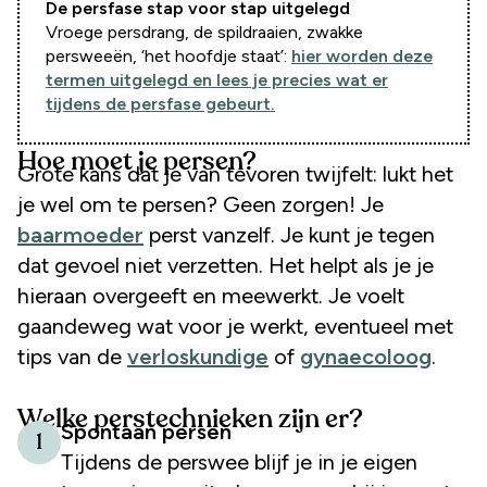
De persfase stap voor stap uitgelegd
Vroege persdrang, de spildraaien, zwakke
persweeën, ‘het hoofdje staat’:
hier worden deze
termen uitgelegd en lees je precies wat er
tijdens de persfase gebeurt.
Hoe moet je persen?
Grote kans dat je van tevoren twijfelt: lukt het
je wel om te persen? Geen zorgen! Je
baarmoeder
perst vanzelf. Je kunt je tegen
dat gevoel niet verzetten. Het helpt als je je
hieraan overgeeft en meewerkt. Je voelt
gaandeweg wat voor je werkt, eventueel met
tips van de
verloskundige
of
gynaecoloog
.
Welke perstechnieken zijn er?
Spontaan persen
1
Tijdens de perswee blijf je in je eigen