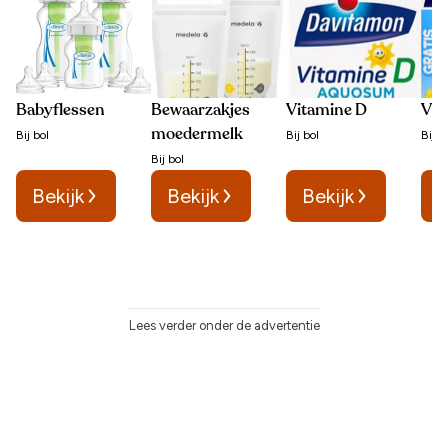
Babyflessen
Bewaarzakjes
Vitamine D
Vit
moedermelk
Bij
bol
Bij
bol
Bij
b
Bij
bol
Bekijk
Bekijk
Bekijk
B
Lees verder onder de advertentie