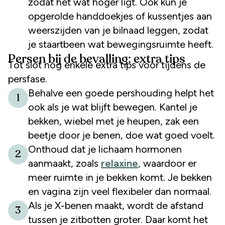
zodat het wat hoger ligt. Ook kun je
opgerolde handdoekjes of kussentjes aan
weerszijden van je bilnaad leggen, zodat
je staartbeen wat bewegingsruimte heeft.
Persen bij de bevalling: extra tips
Tot slot nog enkele extra tips voor tijdens de
persfase.
Behalve een goede pershouding helpt het
1
ook als je wat blijft bewegen. Kantel je
bekken, wiebel met je heupen, zak een
beetje door je benen, doe wat goed voelt.
Onthoud dat je lichaam hormonen
2
aanmaakt, zoals
relaxine
, waardoor er
meer ruimte in je bekken komt. Je bekken
en vagina zijn veel flexibeler dan normaal.
Als je X-benen maakt, wordt de afstand
3
tussen je zitbotten groter. Daar komt het