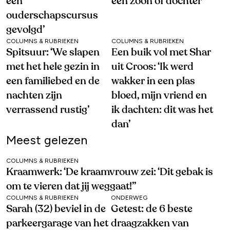
een
een zoon of dochter
ouderschapscursus
gevolgd’
COLUMNS & RUBRIEKEN
COLUMNS & RUBRIEKEN
Spitsuur: ‘We slapen
Een buik vol met Shar
met het hele gezin in
uit Croos: ‘Ik werd
een familiebed en de
wakker in een plas
nachten zijn
bloed, mijn vriend en
verrassend rustig’
ik dachten: dit was het
dan’
Meest gelezen
COLUMNS & RUBRIEKEN
Kraamwerk: ‘De kraamvrouw zei: ‘Dit gebak is
om te vieren dat jij weggaat!’’
COLUMNS & RUBRIEKEN
ONDERWEG
Sarah (32) beviel in de
Getest: de 6 beste
parkeergarage van het
draagzakken van