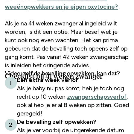
weeënopwekkers en je eigen oxytocine?
Als je na 41 weken zwanger al ingeleid wilt
worden, is dit een optie. Maar besef wel: je
kunt ook nog even wachten. Het kan prima
gebeuren dat de bevalling toch opeens zelf op
gang komt. Pas vanaf 42 weken zwangerschap
is inleiden het dringende advies.
Video: zelf de bevalling opwekken, kan dat?
Checklist bij 41 weken zwanger
Een extra week verlof
1
Als je baby nu pas komt, heb je toch nog
recht op 10 weken
zwangerschapsverlof
,
ook al heb je er al 8 weken op zitten. Goed
geregeld!
De bevalling zelf opwekken?
2
Als je ver voorbij de uitgerekende datum