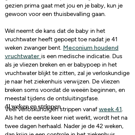
gezien prima gaat met jou en je baby, kun je
gewoon voor een thuisbevalling gaan.
Wel neemt de kans dat de baby in het
vruchtwater heeft gepoept toe nadat je 41
weken zwanger bent.
Meconium houdend
vruchtwater
is een medische indicatie. Dus
als je vliezen breken en er babypoep in het
vruchtwater blijkt te zitten, zal je verloskundige
je naar het ziekenhuis verwijzen. De vliezen
breken soms voordat de weeën beginnen, en
meestal tijdens de ontsluitingsfase.
41 weken en strippen
Veel verloskundigen strippen vanaf
week 41
.
Als het de eerste keer niet werkt, wordt het na
twee dagen herhaald. Nader je de 42 weken,
dan krijg je een controle in het ziekenhuis,