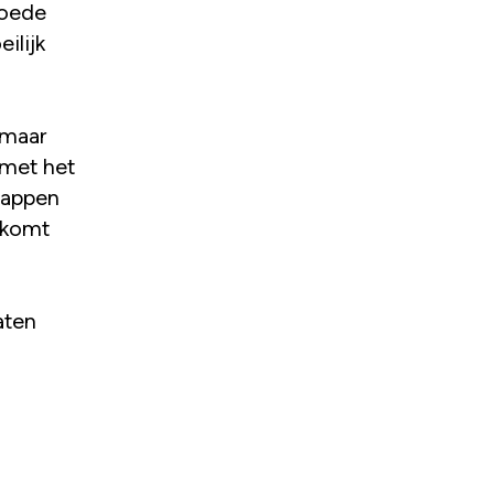
goede
ilijk
 maar
 met het
tappen
ekomt
aten