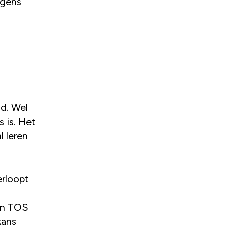
ngens
nd. Wel
 is. Het
 leren
erloopt
een TOS
kans