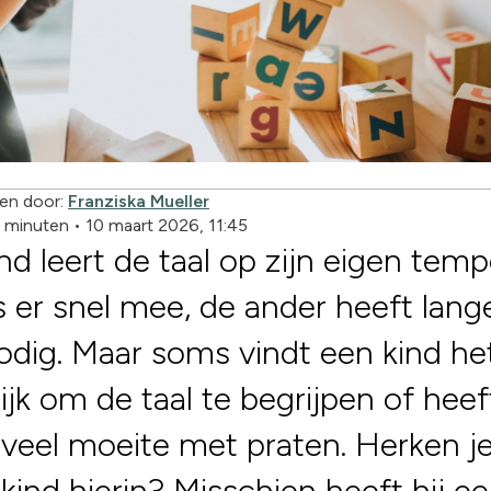
en door:
Franziska Mueller
9 minuten
•
10 maart 2026, 11:45
ind leert de taal op zijn eigen tem
s er snel mee, de ander heeft lang
nodig. Maar soms vindt een kind he
ijk om de taal te begrijpen of heeft
j veel moeite met praten. Herken j
kind hierin? Misschien heeft hij e