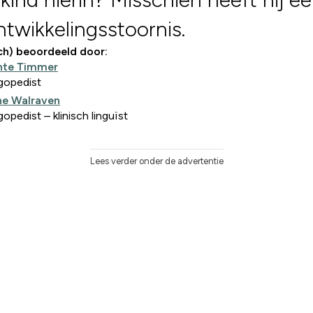
ntwikkelingsstoornis.
ch) beoordeeld door:
nte Timmer
gopedist
ine Walraven
opedist – klinisch linguïst
Lees verder onder de advertentie