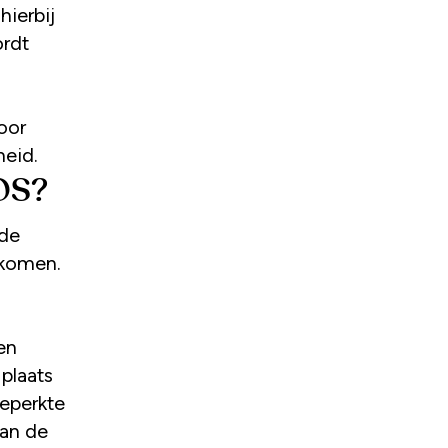
hierbij
ordt
oor
heid.
TOS?
 de
 komen.
en
plaats
beperkte
an de