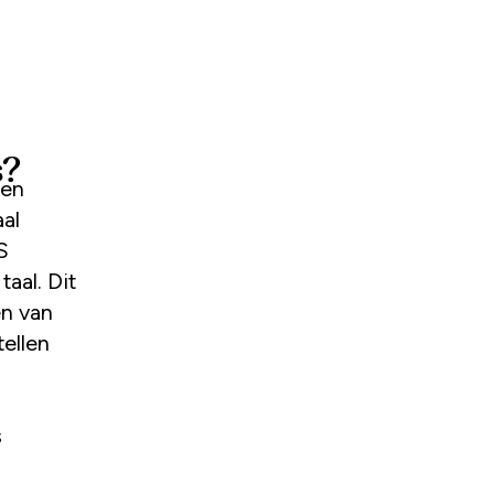
s?
aal
S
aal. Dit
en van
tellen
s