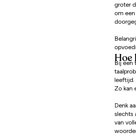
groter d
om een 
doorge
Belangr
opvoedi
Hoe 
Bij een
taalprob
leeftij
Zo kan 
Denk aa
slechts
van vol
woorden