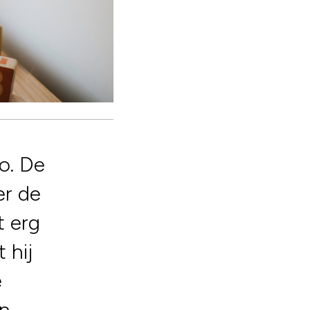
po. De
er de
t erg
 hij
e
en