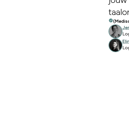
taalo
(Medis
Je
Lo
El
Log