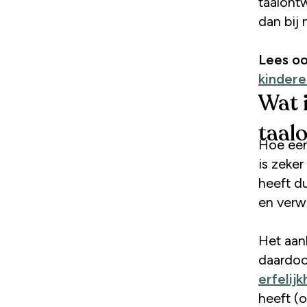
taalont
dan bij 
Lees oo
kindere
Wat 
taal
Hoe een
is zeker
heeft d
en verw
Het aan
daardoo
erfelijk
heeft (o