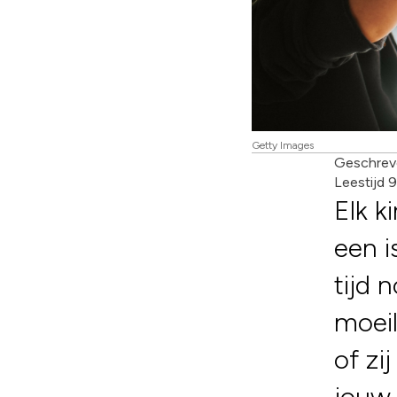
Getty Images
Geschrev
Leestijd 
Elk k
een i
tijd 
moeil
of zi
jouw 