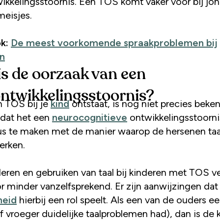
wikkelingsstoornis. Een TOS komt vaker voor bij jo
meisjes.
k:
De meest voorkomende spraakproblemen bij
n
is de oorzaak van een
ontwikkelingsstoornis?
 TOS bij je
kind
ontstaat, is nog niet precies beke
 dat het een
neurocognitieve
ontwikkelingsstoornis
us te maken met de manier waarop de hersenen taal
erken.
leren en gebruiken van taal bij kinderen met TOS v
r minder vanzelfsprekend. Er zijn aanwijzingen dat
heid
hierbij een rol speelt. Als een van de ouders 
f vroeger duidelijke taalproblemen had), dan is de 