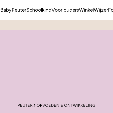
r
Baby
Peuter
Schoolkind
Voor ouders
WinkelWijzer
F
PEUTER
OPVOEDEN & ONTWIKKELING