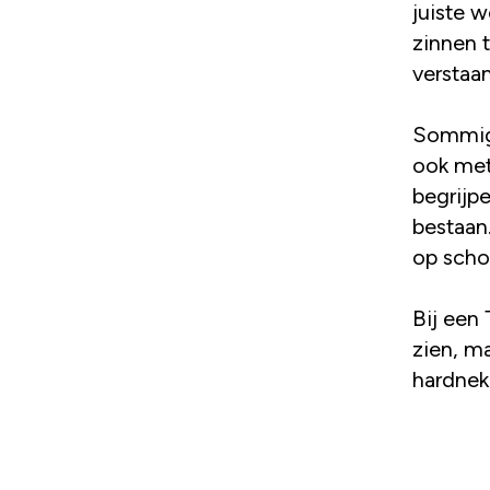
juiste 
zinnen t
verstaa
Sommige
ook met
begrijp
bestaan
op scho
Bij een
zien, m
hardnek