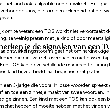
at het kind ook taalproblemen ontwikkelt. Het gaat 
verhoogde kans, niet om een zekerheid dat het w
geven.
ijk om te weten: een TOS wordt niet veroorzaakt d
ng, te weinig praten met je kind of door meertalig
herken je de signalen van een 
 taalontwikkelingsstoornis gaat het om hardnekkige
lemen die niet vanzelf overgaan en niet passen bij
d. Een TOS kan op verschillende manieren tot uiting
een kind bijvoorbeeld laat beginnen met praten.
n een 3-jarige die vooral in losse woorden spreekt 
 af en toe een zinnetje maakt van twee woorden, in 
ledige zinnen. Een kind met een TOS kan ook een 
schat hebben of moeite hebben met het vinden v