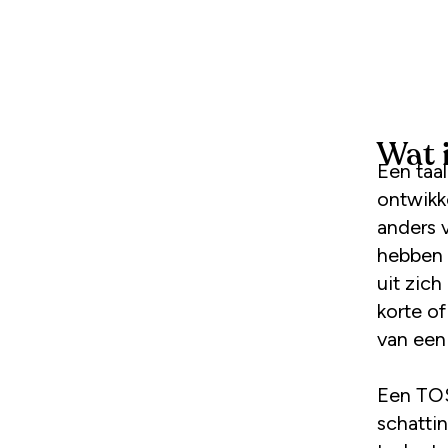
Wat 
Een taalontwikkelingsstoornis, ook wel TOS genoemd, is een
ontwikke
anders 
hebben 
uit zic
korte o
van een 
Een TOS
schattin