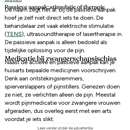
Passieve aanpak: stimulatie of therapie
De naam zegt het al: bij de passieve aanpak
hoef je zelf niet direct iets te doen. De
behandelaar zet vaak elektrische stimulatie
(
TENS
), ultrasoundtherapie of lasertherapie in.
De passieve aanpak is alleen bedoeld als
tijdelijke oplossing voor de pijn.
Medicatie bij zwangerschapsischias
Naast de actieve en passieve aanpak kan je
huisarts bepaalde medicijnen voorschrijven.
Denk aan ontstekingsremmers,
spierverslappers of pijnstillers. Genezen doen
ze niet, ze verlichten alleen de pijn. Meestal
wordt pijnmedicatie voor zwangere vrouwen
afgeraden, dus overleg eerst met een arts
voordat je iets slikt.
Lees verder onder de advertentie