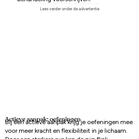
Lees verder onder de advertentie
Actieve aanpak: oefeningen
Bij een actieve aanpak krijg je oefeningen mee
voor meer kracht en flexibiliteit in je lichaam.