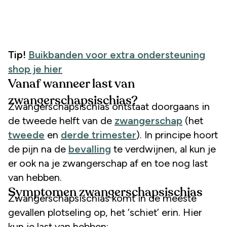
Tip!
Buikbanden voor extra ondersteuning
shop je hier
Vanaf wanneer last van
zwangerschapsischias?
Zwangerschapsischias ontstaat doorgaans in
de tweede helft van de
zwangerschap
(het
tweede
en
derde trimester
). In principe hoort
de pijn na de
bevalling
te verdwijnen, al kun je
er ook na je zwangerschap af en toe nog last
van hebben.
Symptomen zwangerschapsischias
Zwangerschapsischias komt in de meeste
gevallen plotseling op, het ‘schiet’ erin. Hier
kun je last van hebben: