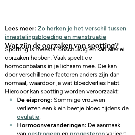
Lees meer:
Zo herken je het verschil tussen
innestelingsbloeding en menstruatie
Wat zijn de oorzaken van spotting?
Spotting is meestal onschuldig en kan allerlei
oorzaken hebben. Vaak speelt de
hormoonbalans in je lichaam mee. Die kan
door verschillende factoren anders zijn dan
normaal, waardoor je wat bloedverlies hebt.
Hierdoor kan spotting worden veroorzaakt:
De eisprong:
Sommige vrouwen
verliezen een klein beetje bloed tijdens de
ovulatie
.
Hormoonveranderingen:
De aanmaak
van
oestrogeen
en
progesteron
varieert