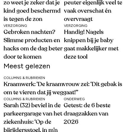
zo weet je zeker dat je
peuter eigenlijk veel te
kind goed beschermd
vaak overschat én
is tegen de zon
overvraagt
VERZORGING
VERZORGING
Gebroken nachten?
Handig! Nagels
Slimme producten en
knippen bij je baby
hacks om de dag beter
gaat makkelijker met
door te komen
deze tool
Meest gelezen
COLUMNS & RUBRIEKEN
Kraamwerk: ‘De kraamvrouw zei: ‘Dit gebak is
om te vieren dat jij weggaat!’’
COLUMNS & RUBRIEKEN
ONDERWEG
Sarah (32) beviel in de
Getest: de 6 beste
parkeergarage van het
draagzakken van
ziekenhuis: ‘Op de
2026
bijrijdersstoel, in m’n