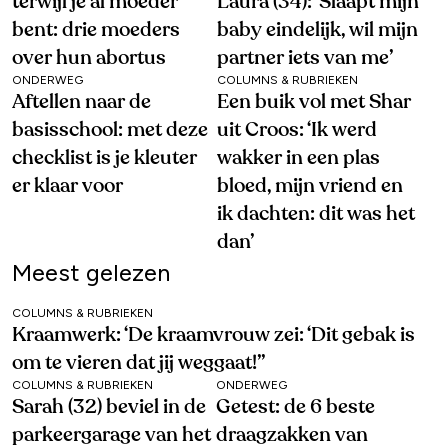
terwijl je al moeder
Laura (34): ‘Slaapt mijn
bent: drie moeders
baby eindelijk, wil mijn
over hun abortus
partner iets van me’
ONDERWEG
COLUMNS & RUBRIEKEN
Aftellen naar de
Een buik vol met Shar
basisschool: met deze
uit Croos: ‘Ik werd
checklist is je kleuter
wakker in een plas
er klaar voor
bloed, mijn vriend en
ik dachten: dit was het
dan’
Meest gelezen
COLUMNS & RUBRIEKEN
Kraamwerk: ‘De kraamvrouw zei: ‘Dit gebak is
om te vieren dat jij weggaat!’’
COLUMNS & RUBRIEKEN
ONDERWEG
Sarah (32) beviel in de
Getest: de 6 beste
parkeergarage van het
draagzakken van