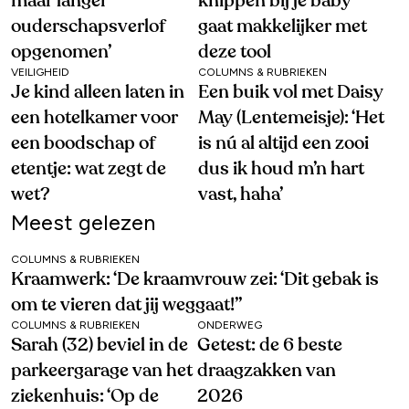
maar langer
knippen bij je baby
ouderschapsverlof
gaat makkelijker met
opgenomen’
deze tool
VEILIGHEID
COLUMNS & RUBRIEKEN
Je kind alleen laten in
Een buik vol met Daisy
een hotelkamer voor
May (Lentemeisje): ‘Het
een boodschap of
is nú al altijd een zooi
etentje: wat zegt de
dus ik houd m’n hart
wet?
vast, haha’
Meest gelezen
COLUMNS & RUBRIEKEN
Kraamwerk: ‘De kraamvrouw zei: ‘Dit gebak is
om te vieren dat jij weggaat!’’
COLUMNS & RUBRIEKEN
ONDERWEG
Sarah (32) beviel in de
Getest: de 6 beste
parkeergarage van het
draagzakken van
ziekenhuis: ‘Op de
2026