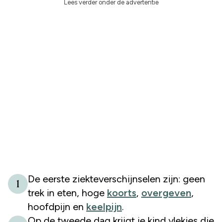
Lees verder onder de advertentie
De eerste ziekteverschijnselen zijn: geen
1
trek in eten, hoge
koorts
,
overgeven
,
hoofdpijn en
keelpijn
.
Op de tweede dag krijgt je kind vlekjes die