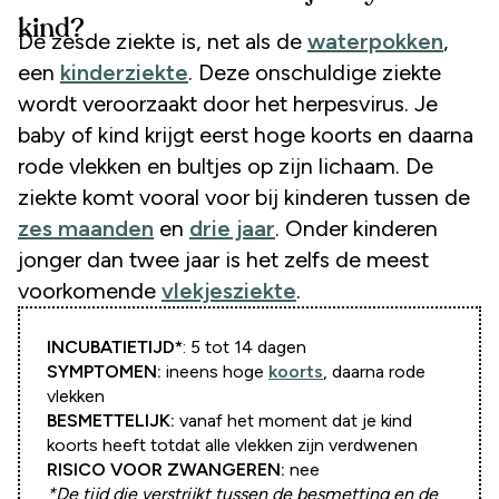
kind?
De zesde ziekte is, net als de
waterpokken
,
een
kinderziekte
. Deze onschuldige ziekte
wordt veroorzaakt door het herpesvirus. Je
baby of kind krijgt eerst hoge koorts en daarna
rode vlekken en bultjes op zijn lichaam. De
ziekte komt vooral voor bij kinderen tussen de
zes maanden
en
drie jaar
. Onder kinderen
jonger dan twee jaar is het zelfs de meest
voorkomende
vlekjesziekte
.
INCUBATIETIJD
*
: 5 tot 14 dagen
SYMPTOMEN:
ineens hoge
koorts
, daarna rode
vlekken
BESMETTELIJK:
vanaf het moment dat je kind
koorts heeft totdat alle vlekken zijn verdwenen
RISICO VOOR ZWANGEREN:
nee
*De tijd die verstrijkt tussen de besmetting en de