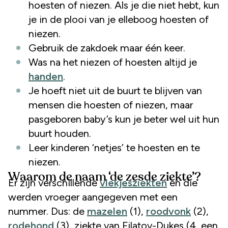
hoesten of niezen. Als je die niet hebt, kun
je in de plooi van je elleboog hoesten of
niezen.
Gebruik de zakdoek maar één keer.
Was na het niezen of hoesten altijd je
handen
.
Je hoeft niet uit de buurt te blijven van
mensen die hoesten of niezen, maar
pasgeboren baby’s kun je beter wel uit hun
buurt houden.
Leer kinderen ‘netjes’ te hoesten en te
niezen.
Waarom de naam ‘de zesde ziekte’?
Er zijn verschillende
vlekjesziekten
en die
werden vroeger aangegeven met een
nummer. Dus: de
mazelen
(1),
roodvonk
(2),
rodehond
(3), ziekte van Filatov-Dukes (4, een