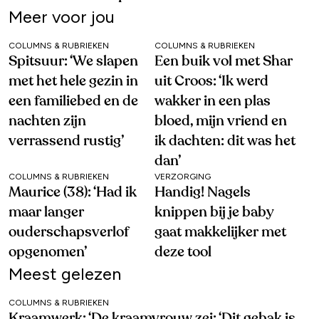
Meer voor jou
COLUMNS & RUBRIEKEN
COLUMNS & RUBRIEKEN
Spitsuur: ‘We slapen
Een buik vol met Shar
met het hele gezin in
uit Croos: ‘Ik werd
een familiebed en de
wakker in een plas
nachten zijn
bloed, mijn vriend en
verrassend rustig’
ik dachten: dit was het
dan’
COLUMNS & RUBRIEKEN
VERZORGING
Maurice (38): ‘Had ik
Handig! Nagels
maar langer
knippen bij je baby
ouderschapsverlof
gaat makkelijker met
opgenomen’
deze tool
Meest gelezen
COLUMNS & RUBRIEKEN
Kraamwerk: ‘De kraamvrouw zei: ‘Dit gebak is