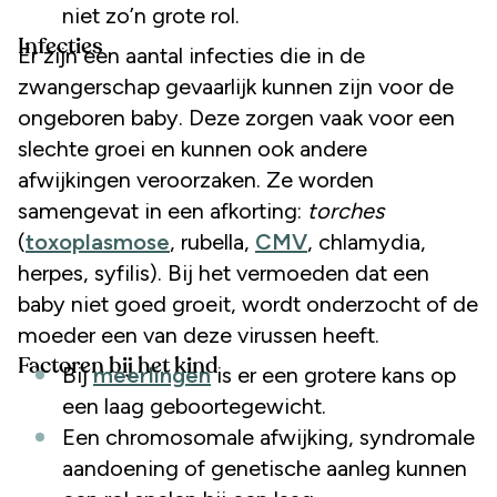
niet zo’n grote rol.
Infecties
Er zijn een aantal infecties die in de
zwangerschap gevaarlijk kunnen zijn voor de
ongeboren baby. Deze zorgen vaak voor een
slechte groei en kunnen ook andere
afwijkingen veroorzaken. Ze worden
samengevat in een afkorting:
torches
(
toxoplasmose
, rubella,
CMV
, chlamydia,
herpes, syfilis). Bij het vermoeden dat een
baby niet goed groeit, wordt onderzocht of de
moeder een van deze virussen heeft.
Factoren bij het kind
Bij
meerlingen
is er een grotere kans op
een laag geboortegewicht.
Een chromosomale afwijking, syndromale
aandoening of genetische aanleg kunnen