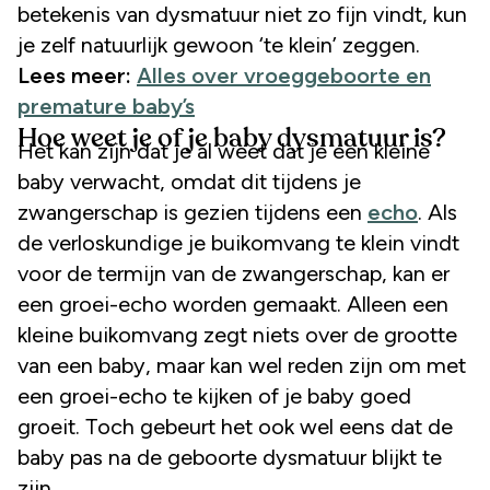
betekenis van dysmatuur niet zo fijn vindt, kun
je zelf natuurlijk gewoon ‘te klein’ zeggen.
Lees meer:
Alles over vroeggeboorte en
premature baby’s
Hoe weet je of je baby dysmatuur is?
Het kan zijn dat je al weet dat je een kleine
baby verwacht, omdat dit tijdens je
zwangerschap is gezien tijdens een
echo
. Als
de verloskundige je buikomvang te klein vindt
voor de termijn van de zwangerschap, kan er
een groei-echo worden gemaakt. Alleen een
kleine buikomvang zegt niets over de grootte
van een baby, maar kan wel reden zijn om met
een groei-echo te kijken of je baby goed
groeit. Toch gebeurt het ook wel eens dat de
baby pas na de geboorte dysmatuur blijkt te
zijn.