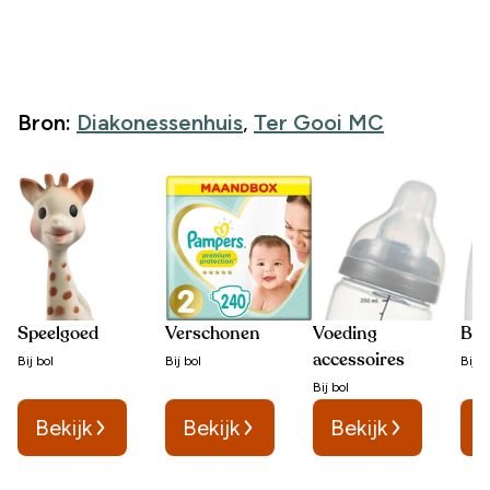
Bron:
Diakonessenhuis
,
Ter Gooi MC
Speelgoed
Verschonen
Voeding
Bab
accessoires
Bij
bol
Bij
bol
Bij
b
Bij
bol
Bekijk
Bekijk
Bekijk
B