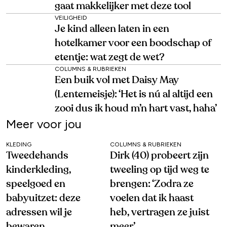
gaat makkelijker met deze tool
VEILIGHEID
Je kind alleen laten in een
hotelkamer voor een boodschap of
etentje: wat zegt de wet?
COLUMNS & RUBRIEKEN
Een buik vol met Daisy May
(Lentemeisje): ‘Het is nú al altijd een
zooi dus ik houd m’n hart vast, haha’
Meer voor jou
KLEDING
COLUMNS & RUBRIEKEN
Tweedehands
Dirk (40) probeert zijn
kinderkleding,
tweeling op tijd weg te
speelgoed en
brengen: ‘Zodra ze
babyuitzet: deze
voelen dat ik haast
adressen wil je
heb, vertragen ze juist
bewaren
meer’