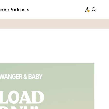
orum
Podcasts