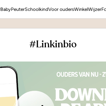
r
Baby
Peuter
Schoolkind
Voor ouders
WinkelWijzer
F
#Linkinbio