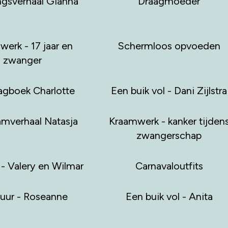
ngsverhaal Gianna
Draagmoeder
erk - 17 jaar en
Schermloos opvoeden
zwanger
gboek Charlotte
Een buik vol - Dani Zijlstra
amverhaal Natasja
Kraamwerk - kanker tijden
zwangerschap
 - Valery en Wilmar
Carnavaloutfits
suur - Roseanne
Een buik vol - Anita